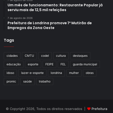
7 de agosto de 2026
Um mês de funcionamento: Restaurante Popular já
serviu mais de 12,5 mil refeições
7 de agosto de 2026
Prefeitura de Londrina promove 1º Mutirão de
Empregos da Zona Oeste
Tags
cidades
CMTU
codel
cultura
destaques
educação
esporte
FEIPE
FEL
guarda municipal
idoso
lazer-e-esporte
londrina
mulher
obras
promic
saúde
trabalho
© Copyright 2026, Todos os direitos reservados |
Prefeitura