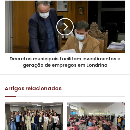
Foto: Emerson Dias / NCom
Decretos municipais facilitam investimentos e
geração de empregos em Londrina
O secretário municipal de Planejamento, Orçamento e
Tecnologia, Marcelo Canhada, reforçou que os novos
integrantes da equipe municipal farão a ligação entre a
Artigos relacionados
comunidade da zona rural e a Prefeitura. “Por morarem
nos locais e conhecerem de perto as necessidades, eles
farão a interlocução entre os distritos e patrimônios com a
Prefeitura e administração pública. E já estão trabalhando,
há muito a ser feito. Hoje teremos a primeira reunião do
grupo para discutir as melhorias a serem feitas para os