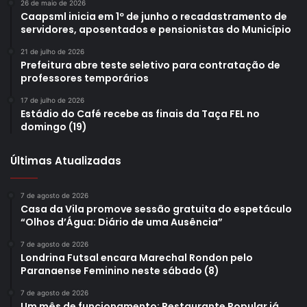
26 de maio de 2026
Caapsml inicia em 1º de junho o recadastramento de
servidores, aposentados e pensionistas do Município
Foto: Emerson Dias / NCom
21 de julho de 2026
Prefeitura abre teste seletivo para contratação de
Assim como ele, a Prefeitura de Londrina nomeou o
professores temporários
morador do distrito de Guaravera, Admir Aparecido
17 de julho de 2026
Rodrigues, que conhece bem a região de Guaravera, onde
Estádio do Café recebe as finais da Taça FEL no
domingo (19)
mantém um comércio. Ele se criou no distrito e só ficou
um tempo fora, quando foi morar em Curitiba, porém há
Últimas Atualizadas
oito anos retornou à zona rural, onde reside com a esposa
e um filho maior de idade. “Quero levar a demanda da
7 de agosto de 2026
Pracinha do Distrito e o pedido por mais policiamento na
Casa da Vila promove sessão gratuita do espetáculo
zona rural. Esse trabalho é importante, porque quem vive
“Olhos d’Água: Diário de uma Ausência”
aqui sabe quais são os problemas e pode ajudar”, disse
7 de agosto de 2026
Rodrigues.
Londrina Futsal encara Marechal Rondon pelo
Paranaense Feminino neste sábado (8)
Já a administradora distrital, Maria Helena da Conceição
7 de agosto de 2026
Um mês de funcionamento: Restaurante Popular já