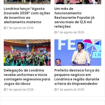
distritos nos próximos quatro anos”, citou.
Londrina lança “Agosto
Um mês de
Dourado 2026” com ações
funcionamento:
de incentivo ao
Restaurante Popular já
Canhada lembrou também que, desde o primeiro mandato
aleitamento materno
serviu mais de 12,5 mil
do prefeito Marcelo Belinati, a Prefeitura tem investido em
refeições
7 de agosto de 2026
melhorias e desenvolvimento para a população que reside
7 de agosto de 2026
nos distritos e patrimônios rurais. “Fizemos investimentos
importantes nas nossas estadas rurais, com maquinário e
recursos humanos; construção de creches e reformas nas
UBSs; mais as obras de infraestrutura e recape em vários
distritos, que hoje têm 100% de iluminação pública em
LED. É um trabalho contínuo para retribuir, ao homem do
Delegação de Londrina
Prefeito destaca força do
campo, com o muito que eles colaboram para a cidade de
recebe uniformes e inicia
pequeno negócio em
Londrina”, afirmou.
contagem regressiva para
Londrina e região durante
Jogos do Idoso
a Feira do Empreendedor
7 de agosto de 2026
7 de agosto de 2026