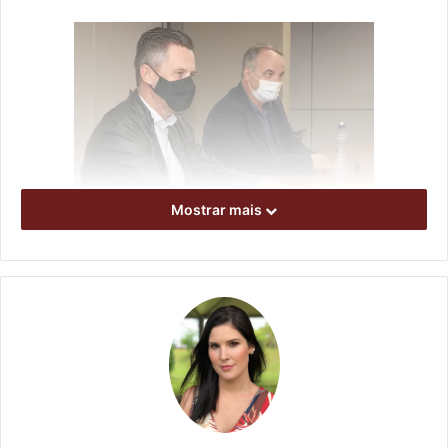
Mostrar mais
Foto: Emerson Dias / NCom
Eles foram recebidos pelos secretários municipais de
Agricultura e Abastecimento, Régis Cesar Choucino, e de
Planejamento, Orçamento e Tecnologia, Marcelo Canhada.
Além dos cinco recém-nomeados, já são administradores
dos distritos Milton Cesar dos Reis (Paiquerê), Maria
Helena da Conceição Silva (Lerroville) e José Roberto
Pereira (Maravilha).