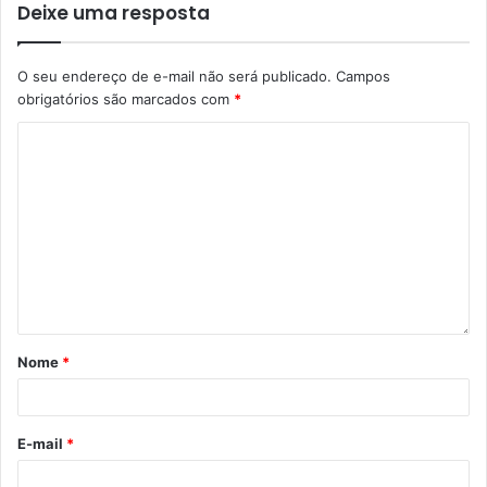
Deixe uma resposta
O seu endereço de e-mail não será publicado.
Campos
obrigatórios são marcados com
*
Foto: Emerson Dias / NCom
Para Leonilso Jaqueta, que é um dos administradores
distritais nomeados pelo prefeito para ajudar a população
do distrito da Warta, essa é uma tarefa de extrema
importância, porque escuta os anseios dos moradores e
busca levar as melhorias até a área rural. “Nós
entendemos que esse cargo é importante para melhorar a
Nome
*
qualidade de vida nos distritos, para oferecer um serviço
público de qualidade e trazer novidades para os
moradores. Na Warta, onde moro, por exemplo, pretendo
E-mail
*
trazer algo novo para os jovens, para que eles tenham