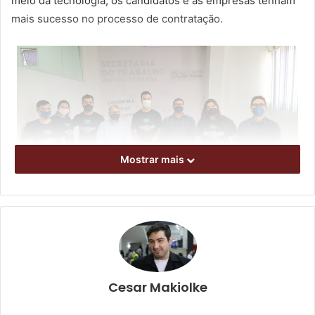
meio da tecnologia, os candidatos e as empresas tenham
mais sucesso no processo de contratação.
Mostrar mais
Foto: SMTER/Divulgação
Mais de 20 mil candidatos já utilizaram a ferramenta que
será aplicada na Secretaria Municipal do Trabalho,
Cesar Makiolke
Emprego e Renda por meio do Edital de Chamamento
Público para Apresentação de Soluções Inovadoras,