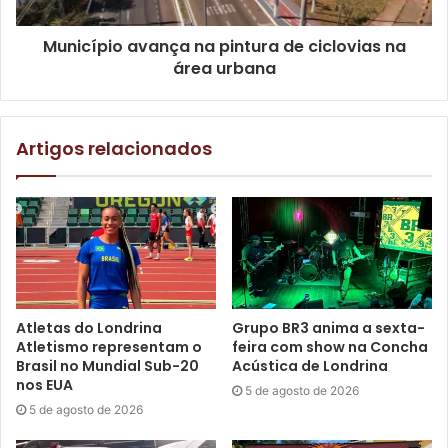
principalmente, para o cidadão, que terá mais um recurso
para obter sua inserção profissional”, pontuou.
Município avança na pintura de ciclovias na
área urbana
Artigos relacionados
Foto: SMTER/Divulgação
Atletas do Londrina
Grupo BR3 anima a sexta-
Atletismo representam o
feira com show na Concha
O cofundador da Empregor, Lucas Marcato, destacou a
Brasil no Mundial Sub-20
Acústica de Londrina
importância das soluções inovadoras alcançarem o
nos EUA
5 de agosto de 2026
empresariado local. “Existem ótimas soluções para o RH
5 de agosto de 2026
das empresas, mas que têm um custo muito elevado. Com