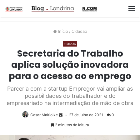
M
Início
/
Cidadão
Cidadão
Secretaria do Trabalho
aplica solução inovadora
para o acesso ao emprego
Parceria com a startup Empregor vai ampliar as
possibilidades do trabalhador e do
empresariado na intermediação de mão de obra
Cesar Makiolke
27 de julho de 2021
0
2 minutos de leitura