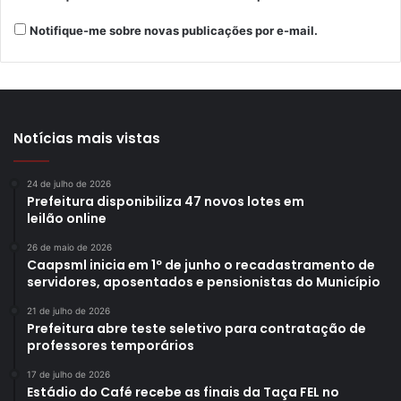
Notifique-me sobre novas publicações por e-mail.
Gostei
1
Etiquetas
emprego
empregor
inovação
londrina
Notícias mais vistas
oportunidade
Secretaria do Trabalho
SMTER
startup
trabalho
Trabalho Emprego e Renda
vagas
24 de julho de 2026
Prefeitura disponibiliza 47 novos lotes em
leilão online
26 de maio de 2026
Caapsml inicia em 1º de junho o recadastramento de
servidores, aposentados e pensionistas do Município
21 de julho de 2026
Prefeitura abre teste seletivo para contratação de
professores temporários
17 de julho de 2026
Estádio do Café recebe as finais da Taça FEL no