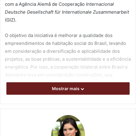
com a Agência Alemã de Cooperação
Internacional
Deutsche Gesellschaft für Internationale Zusammenarbeit
(GIZ).
O objetivo da iniciativa é melhorar a qualidade dos
empreendimentos de habitação social do Brasil, levando
em consideração a diversificação e aplicabilidade dos
projetos, as boas práticas, a sustentabilidade e a eficiência
energética. Por isso, a cooperação bilateral entre Brasil e
Alemanha leva em consideração construções, que
possibilitam o conforto ambiental ao usuário com o baixo
Mostrar mais
consumo de energia.
Para o diretor-presidente da Cohab-Ld, Luiz Cândido de
Oliveira, os benefícios para Londrina com a vinda desse
projeto são enormes, pois as famílias que serão
contempladas com uma unidade habitacional do projeto