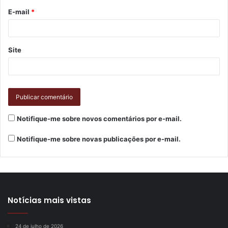
E-mail
*
Site
O terreno da Cohab onde deve ser construído o projeto
fica na Rua João Marquês da Silva, próximo à Rua Maria
Notifique-me sobre novos comentários por e-mail.
Inês Leonel Oliveira, no bairro Jardim São Jorge, no
Notifique-me sobre novas publicações por e-mail.
Contorno Norte de Londrina. A visita técnica a ele foi
realizada na manhã desta quarta-feira (28), com a
presença do diretor-presidente da Cohab-Ld, Luiz
Cândido de Oliveira, o diretor do projeto GIZ
,
Arnd
Helmke; com o assessor técnico sênior do GIZ, Daniel
Notícias mais vistas
Wagner; e com quatro arquitetos do escritório Síntese.arq.
24 de julho de 2026