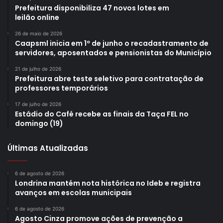
Prefeitura disponibiliza 47 novos lotes em
leilão online
26 de maio de 2026
Caapsml inicia em 1º de junho o recadastramento de
servidores, aposentados e pensionistas do Município
21 de julho de 2026
Prefeitura abre teste seletivo para contratação de
professores temporários
17 de julho de 2026
Estádio do Café recebe as finais da Taça FEL no
domingo (19)
Últimas Atualizadas
A visita a Londrina teve início ontem, com reuniões de
trabalho e apresentação da iniciativa ao prefeito Marcelo
6 de agosto de 2026
Belinati, no auditório da Prefeitura. “Nós estamos muito
Londrina mantém nota histórica no Ideb e registra
felizes em poder receber esse projeto. A cidade de
avanços em escolas municipais
Londrina tem muito a ganhar com ele, principalmente as
6 de agosto de 2026
nossas famílias mais carentes, que precisam de uma
Agosto Cinza promove ações de prevenção a