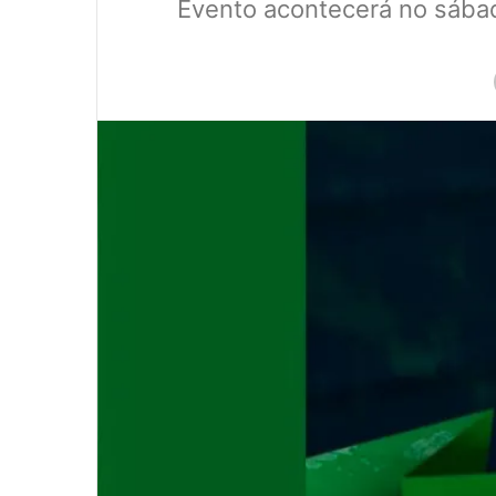
Evento acontecerá no sába
0