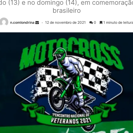
do (13) e no domingo (14), em comemoraçã
brasileiro
n.comlondrina
12 de novembro de 2021
0
1 minuto de leitur