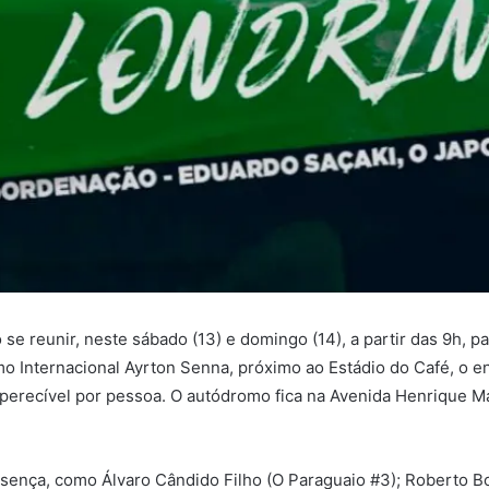
e reunir, neste sábado (13) e domingo (14), a partir das 9h, pa
 Internacional Ayrton Senna, próximo ao Estádio do Café, o en
perecível por pessoa. O autódromo fica na Avenida Henrique Ma
esença, como Álvaro Cândido Filho (O Paraguaio #3); Roberto B