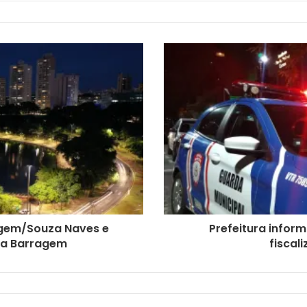
agem/Souza Naves e
Prefeitura infor
da Barragem
fiscal