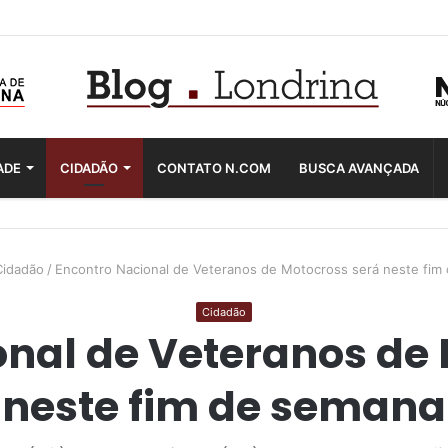
ADE
CIDADÃO
CONTATO N.COM
BUSCA AVANÇADA
Cidadão
/
Encontro Nacional de Veteranos de Motocross será neste fim
Cidadão
nal de Veteranos de
neste fim de semana