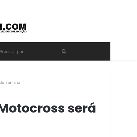
 de semana
 Motocross será