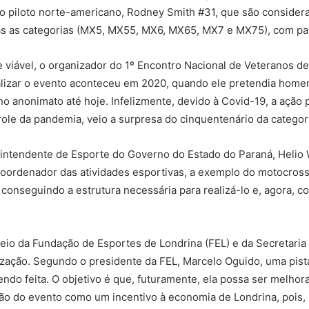
 o piloto norte-americano, Rodney Smith #31, que são consider
odas as categorias (MX5, MX55, MX6, MX65, MX7 e MX75), com par
viável, o organizador do 1º Encontro Nacional de Veteranos d
realizar o evento aconteceu em 2020, quando ele pretendia hom
 anonimato até hoje. Infelizmente, devido à Covid-19, a ação 
ole da pandemia, veio a surpresa do cinquentenário da categor
ntendente de Esporte do Governo do Estado do Paraná, Helio Wi
oordenador das atividades esportivas, a exemplo do motocross.
conseguindo a estrutura necessária para realizá-lo e, agora, c
meio da Fundação de Esportes de Londrina (FEL) e da Secretari
lização. Segundo o presidente da FEL, Marcelo Oguido, uma pis
endo feita. O objetivo é que, futuramente, ela possa ser melhor
o do evento como um incentivo à economia de Londrina, pois, 