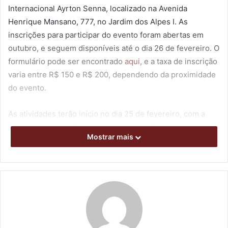
Internacional Ayrton Senna, localizado na Avenida
Henrique Mansano, 777, no Jardim dos Alpes I. As
inscrições para participar do evento foram abertas em
outubro, e seguem disponíveis até o dia 26 de fevereiro. O
formulário pode ser encontrado
aqui
, e a taxa de inscrição
varia entre R$ 150 e R$ 200, dependendo da proximidade
do evento.
As atividades terão início no dia 25 de fevereiro, com a
chegada e recepção dos participantes. Nos dias
Mostrar mais
seguintes, haverá uma gincana de motonetas, um passeio
em Sertanópolis e Primeiro de Maio e uma visita aos
pontos turísticos de Londrina. Para encerrar o encontro,
no dia 28, será feita às 15h30 a tradicional “corrida das
Vespas e Lambrettas”, em um evento aberto ao público, no
Autódromo Ayrton Senna.