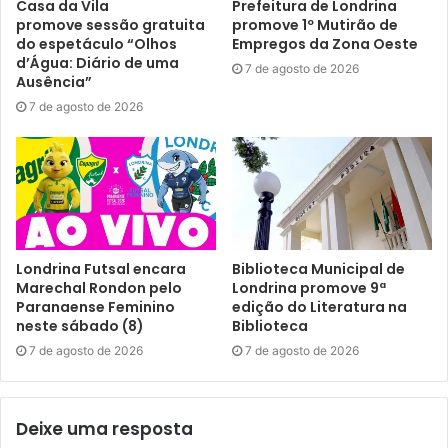
Casa da Vila
Prefeitura de Londrina
forma de divulgar nossa cidade para pessoas de todos os
promove sessão gratuita
promove 1º Mutirão de
estados e países vizinhos. Além disso, também vai
do espetáculo “Olhos
Empregos da Zona Oeste
contribuir de maneira efetiva com o movimento e
d’Água: Diário de uma
7 de agosto de 2026
Ausência”
faturamento de hotéis, bares e restaurantes, e toda a
7 de agosto de 2026
economia de Londrina e região. A administração pública
poderá aproveitar esta grande oportunidade para
estabelecer definitivamente, nessa época do Carnaval, um
Encontro Estadual de Carros e Motos Antigas de
Londrina”, explicou Sfeir.
Em 2023, a próxima edição do Encontro Nacional de
Londrina Futsal encara
Biblioteca Municipal de
Marechal Rondon pelo
Londrina promove 9ª
Vespas e Lambrettas será feita em Amparo, no estado de
Paranaense Feminino
edição do Literatura na
São Paulo. Londrina ficará encarregada de escolher a
neste sábado (8)
Biblioteca
cidade que sediará a edição de 2024. Outras informações
7 de agosto de 2026
7 de agosto de 2026
sobre a programação do evento podem ser encontradas
no
site oficial
.
Deixe uma resposta
Para a imprensa: outras informações podem ser obtidas