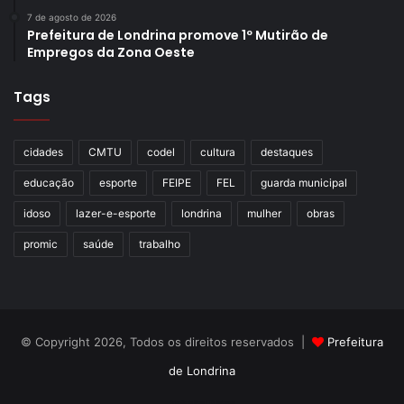
7 de agosto de 2026
Prefeitura de Londrina promove 1º Mutirão de
Empregos da Zona Oeste
Tags
cidades
CMTU
codel
cultura
destaques
educação
esporte
FEIPE
FEL
guarda municipal
idoso
lazer-e-esporte
londrina
mulher
obras
promic
saúde
trabalho
© Copyright 2026, Todos os direitos reservados |
Prefeitura
de Londrina
Criação de Sites TTG Sistemas