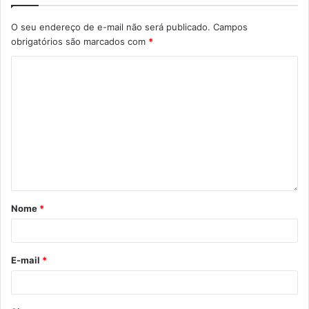
com o organizador do evento, Leonardo Sfeir, pelo
O seu endereço de e-mail não será publicado.
Campos
telefone (43) 99991-9990 ou através do endereço de e-
obrigatórios são marcados com
*
mail
encontronacionaldelondrina@gmail.com
.
Texto: Filipe Roque, sob supervisão dos jornalistas no
Núcleo de Comunicação da Prefeitura de Londrina
Gostei
Etiquetas
Autódromo Internacional Ayrton Senna
carros
codel
Nome
*
Encontro Nacional de Vespas e Lambrettas
Eventos
instituto de desenvolvimento de Londrina
motos
turismo
E-mail
*