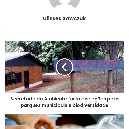
linguagens abrangidas pelo Programa Fábrica, estão artes
plásticas, música, literatura, hip hop, fotografia,
Ulisses Sawczuk
artesanato, cinema, dança e cultura popular.
A iniciativa é baseada em três pilares: a oferta de uma
circulação cultural diversa e acessível, em locais de
referência de todas as regiões da cidade; a realização de
oficinas de criação cultural nas comunidades, bairros e
escolas, visando enriquecer perspectivas e desenvolver a
sensibilidade criativa; e o fomento aos projetos dos
criadores culturais, selecionados em editais públicos.
Secretaria do Ambiente fortalece ações para
parques municipais e biodiversidade