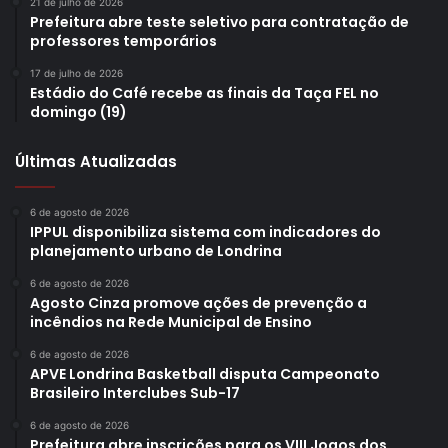
21 de julho de 2026
Prefeitura abre teste seletivo para contratação de
professores temporários
17 de julho de 2026
Estádio do Café recebe as finais da Taça FEL no
domingo (19)
Últimas Atualizadas
6 de agosto de 2026
Foto: Emerson Dias – N.Com/Arquivo
IPPUL disponibiliza sistema com indicadores do
planejamento urbano de Londrina
A SMC também realizou atendimentos e orientações para
6 de agosto de 2026
a participação da comunidade cultural nos editais
Agosto Cinza promove ações de prevenção a
municipais e estaduais relativos à Lei Aldir Blanc. A
incêndios na Rede Municipal de Ensino
comunidade indígena foi especialmente atendida, e seis
6 de agosto de 2026
de seus representantes foram contemplados com bolsas
APVE Londrina Basketball disputa Campeonato
Brasileiro Interclubes Sub-17
no valor de R$ 3 mil, por meio do edital Bolsa Qualificação,
do Governo Estadual. Projetos de proponentes indígenas
6 de agosto de 2026
Prefeitura abre inscrições para os VIII Jogos dos