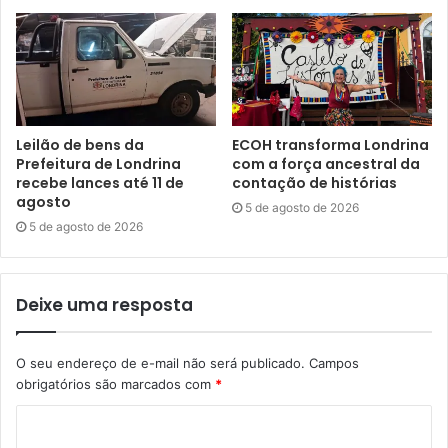
Simioni e Gerson Bernardes encenarão “Qual a Graça de
Laurinda?”, espetáculo mais antigo do Grupo Triolé.
A Vila Triolé Cultural conta com patrocínio do Programa
Municipal de Incentivo à Cultura (Promic).
Leilão de bens da
ECOH transforma Londrina
Prefeitura de Londrina
com a força ancestral da
recebe lances até 11 de
contação de histórias
agosto
5 de agosto de 2026
5 de agosto de 2026
Gostei
Etiquetas
arte
cultura
Forfé na Vila
Grupo Triolé
palhaçaria
palhaços
Programa Municipal de Incentivo à Cultura
promic
Deixe uma resposta
Secretaria Municipal de Cultura
SMC
teatro
Vila Triolé Cultural
O seu endereço de e-mail não será publicado.
Campos
obrigatórios são marcados com
*