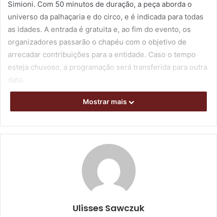
Simioni. Com 50 minutos de duração, a peça aborda o
universo da palhaçaria e do circo, e é indicada para todas
as idades. A entrada é gratuita e, ao fim do evento, os
organizadores passarão o chapéu com o objetivo de
arrecadar contribuições para a entidade. Caso o tempo
esteja chuvoso, a programação será transferida para outra
data.
Mostrar mais
Em respeito às medidas de prevenção à transmissão do
novo coronavírus, o uso de máscaras de proteção é
obrigatório, assim como o distanciamento social, e a
organização recomenda que os espectadores levem seu
próprio álcool em gel.
Segundo o gestor da Vila Triolé, o objetivo da ação “Forfé
na Vila” é tanto promover uma retomada das atividades da
entidade – que estiveram suspensas durante dois anos,
Ulisses Sawczuk