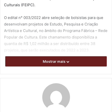
Culturais (FEIPC).
O edital n° 003/2022 abre seleção de bolsistas para que
desenvolvam projetos de Estudo, Pesquisa e Criação
Artística e Cultural, no âmbito do Programa Fábrica – Rede
Popular de Cultura. Este chamamento disponibiliza a
quantia de R$ 1,02 milhão a ser distribuído entre 38
projetos, que serão executados de 2022 a 2023.
Mostrar mais
As bolsas serão concedidas a projetos nas linhas
Criação/Produção; Circulação/Difusão; Economia Criativa;
Formação de Agentes Singulares; e Programa Carnaval
Popular.
Podem participar da seleção, pelo Edital n° 003/2022,
pessoas físicas ou coletivos não formalizados. Cada
proponente poderá inscrever um projeto de estudo e