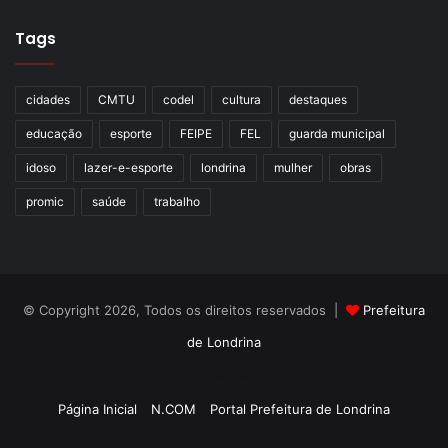
Tags
cidades
CMTU
codel
cultura
destaques
educação
esporte
FEIPE
FEL
guarda municipal
idoso
lazer-e-esporte
londrina
mulher
obras
promic
saúde
trabalho
© Copyright 2026, Todos os direitos reservados |
Prefeitura
de Londrina
Criação de Sites TTG Sistemas
Página Inicial
N.COM
Portal Prefeitura de Londrina
Criação de Sites