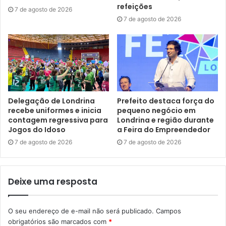
refeições
para cada critério, sendo a pontuação máxima de 100
7 de agosto de 2026
7 de agosto de 2026
pontos. E, após essa etapa, será publicado edital
preliminar indicando a pontuação e classificação dos
projetos.
Na sequência, após fase de recursos, haverá a primeira
convocação, quando serão selecionados projetos até o
Delegação de Londrina
Prefeito destaca força do
limite da verba orçamentária disponibilizada pelo edital.
recebe uniformes e inicia
pequeno negócio em
contagem regressiva para
Londrina e região durante
Jogos do Idoso
a Feira do Empreendedor
7 de agosto de 2026
7 de agosto de 2026
Gostei
Etiquetas
Bolsas de Estudo Pesquisa e Criação Artística e Cultural
Deixe uma resposta
carnaval
cultura
economia criativa
edital de chamamento
Fábrica - Rede Popular de Cultura
festival cultural
O seu endereço de e-mail não será publicado.
Campos
Projetos Estratégicos
promic
obrigatórios são marcados com
*