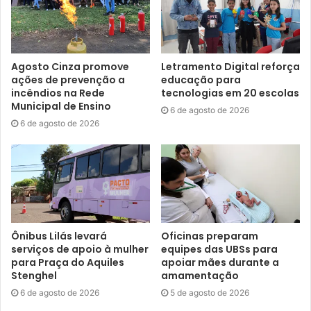
Agosto Cinza promove
Letramento Digital reforça
ações de prevenção a
educação para
incêndios na Rede
tecnologias em 20 escolas
Municipal de Ensino
6 de agosto de 2026
6 de agosto de 2026
Foto: Vivian Honorato
Já o prefeito de Jataizinho, Wilson Fernandes, enfatizou a
importância de parcerias entre os municípios da região,
Ônibus Lilás levará
Oficinas preparam
visto a magnitude de Londrina e seu exemplo frente às
serviços de apoio à mulher
equipes das UBSs para
demais cidades. “Londrina é a locomotiva da nossa região
para Praça do Aquiles
apoiar mães durante a
Stenghel
amamentação
e tem sido considerada a nossa capital local; nosso
6 de agosto de 2026
5 de agosto de 2026
espelho. Quando nos reunimos para fazermos as ações