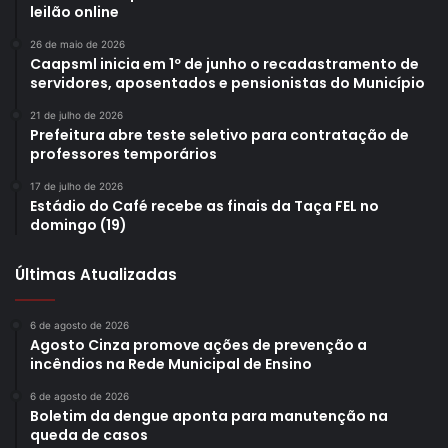
o prefeito de Ibiporã.
leilão online
26 de maio de 2026
Sobre o curso
– Através do convênio, os dois municípios
Caapsml inicia em 1º de junho o recadastramento de
servidores, aposentados e pensionistas do Município
poderão disponibilizar o curso on-line “Práticas Inclusivas:
Compartilhando Estratégias para o Ensino”, ministrado por
21 de julho de 2026
Prefeitura abre teste seletivo para contratação de
Natalia Barbosa Verissimo. Ela é doutoranda e mestra em
professores temporários
Educação pela Universidade Estadual de Londrina (UEL),
especialista em Educação Especial Inclusiva e
17 de julho de 2026
Estádio do Café recebe as finais da Taça FEL no
Neuropedagogia, e graduada em Pedagogia pela
domingo (19)
Universidade Estadual do Norte do Paraná (2008).
Atualmente, Verissimo é professora da rede municipal de
Últimas Atualizadas
ensino de Londrina.
6 de agosto de 2026
Agosto Cinza promove ações de prevenção a
incêndios na Rede Municipal de Ensino
6 de agosto de 2026
Boletim da dengue aponta para manutenção na
queda de casos