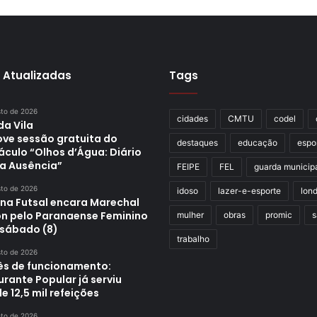
 Atualizadas
Tags
sto de 2026
cidades
CMTU
codel
da Vila
ve sessão gratuita do
destaques
educação
espo
áculo “Olhos d’Água: Diário
a Ausência”
FEIPE
FEL
guarda municip
sto de 2026
idoso
lazer-e-esporte
lond
ina Futsal encara Marechal
n pelo Paranaense Feminino
mulher
obras
promic
s
 sábado (8)
trabalho
sto de 2026
s de funcionamento:
rante Popular já serviu
e 12,5 mil refeições
sto de 2026