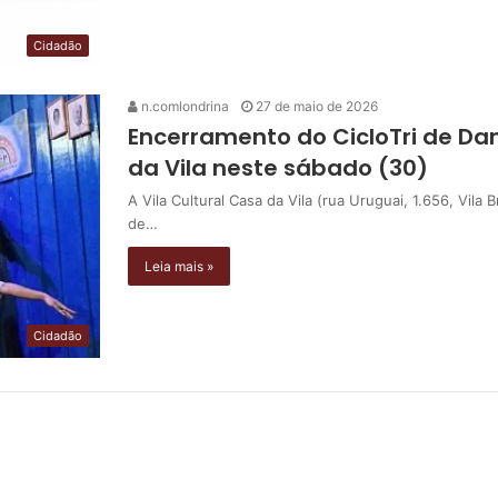
Cidadão
n.comlondrina
27 de maio de 2026
Encerramento do CicloTri de D
da Vila neste sábado (30)
A Vila Cultural Casa da Vila (rua Uruguai, 1.656, Vila
de…
Leia mais »
Cidadão