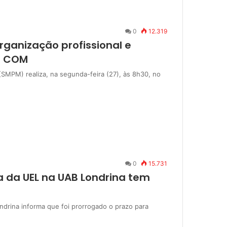
0
12.319
ganização profissional e
o COM
 (SMPM) realiza, na segunda-feira (27), às 8h30, no
0
15.731
a da UEL na UAB Londrina tem
ndrina informa que foi prorrogado o prazo para