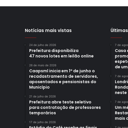
Notícias mais vistas
Últimas
24 de julho de 2026
7 de ago
Prefeitura disponibiliza
Casa 
47 novos lotes em leilão online
promo
espet
26 de maio de 2026
de um
Caapsml inicia em 1º de junho o
recadastramento de servidores,
7 de ago
aposentados e pensionistas do
Londr
Município
Rondo
neste
21 de julho de 2026
Prefeitura abre teste seletivo
7 de ago
para contratação de professores
Um mê
temporários
Restau
mais d
17 de julho de 2026
Estádio do Café recebe as finais
7 de ago