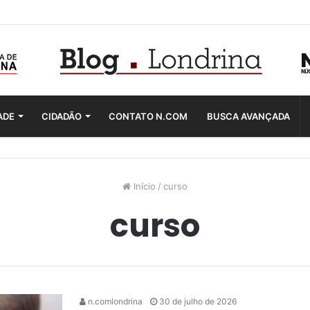
ADE
CIDADÃO
CONTATO N.COM
BUSCA AVANÇADA
Início
/
curso
curso
n.comlondrina
30 de julho de 2026