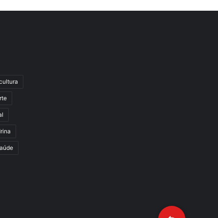
cultura
rte
al
rina
aúde