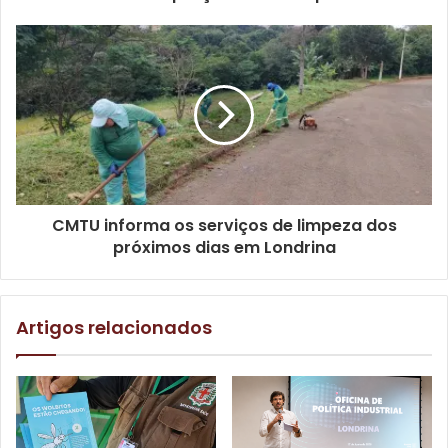
Gostei
Etiquetas
Ambiente
árvores
espécies nativas
mudas
Rotary
sema
CMTU informa os serviços de limpeza dos
próximos dias em Londrina
Artigos relacionados