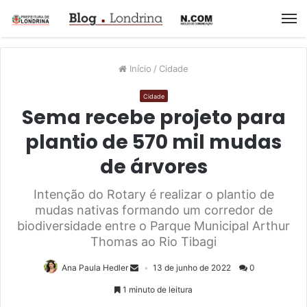
M
Início
/
Cidade
Cidade
Sema recebe projeto para
plantio de 570 mil mudas
de árvores
Intenção do Rotary é realizar o plantio de
mudas nativas formando um corredor de
biodiversidade entre o Parque Municipal Arthur
Thomas ao Rio Tibagi
Ana Paula Hedler
13 de junho de 2022
0
1 minuto de leitura