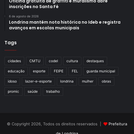
Oficina gratuita de graffiti e muralismo abre
inscrições no Santa Fé
6 de agosto de 2026
Londrina mantém nota histórica no Ideb e registra
avanços em escolas municipais
Tags
cidades
CMTU
codel
cultura
destaques
educação
esporte
FEIPE
FEL
guarda municipal
idoso
lazer-e-esporte
londrina
mulher
obras
promic
saúde
trabalho
© Copyright 2026, Todos os direitos reservados |
Prefeitura
de Londrina