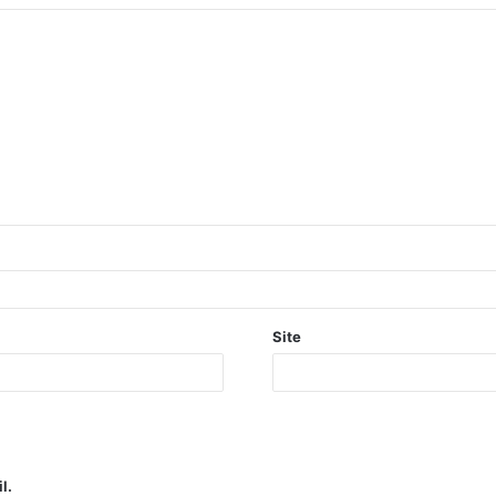
Site
l.