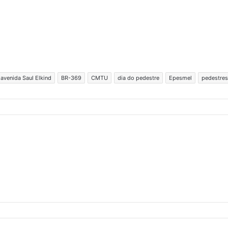
avenida Saul Elkind
BR-369
CMTU
dia do pedestre
Epesmel
pedestres