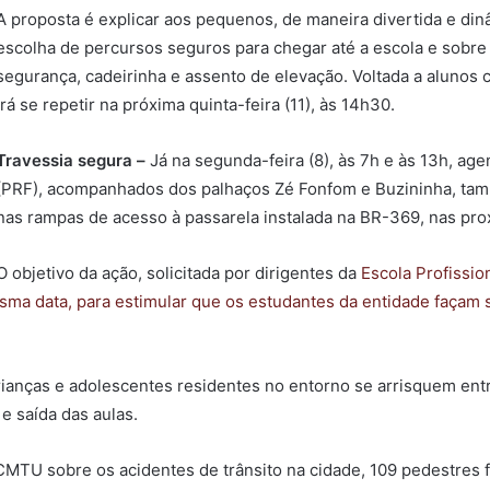
A proposta é explicar aos pequenos, de maneira divertida e dinâ
escolha de percursos seguros para chegar até a escola e sobre
segurança, cadeirinha e assento de elevação. Voltada a alunos 
irá se repetir na próxima quinta-feira (11), às 14h30.
Travessia segura –
Já na segunda-feira (8), às 7h e às 13h, ag
(PRF), acompanhados dos palhaços Zé Fonfom e Buzininha, tam
nas rampas de acesso à passarela instalada na BR-369, nas pro
O objetivo da ação, solicitada por dirigentes da
Escola Profissio
sma data, para estimular que os estudantes da entidade façam 
anças e adolescentes residentes no entorno se arrisquem entre
e saída das aulas.
CMTU sobre os acidentes de trânsito na cidade, 109 pedestres 