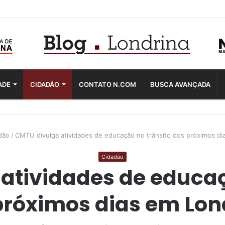
ADE
CIDADÃO
CONTATO N.COM
BUSCA AVANÇADA
dão
/
CMTU divulga atividades de educação no trânsito dos próximos di
Cidadão
atividades de educaç
próximos dias em Lon