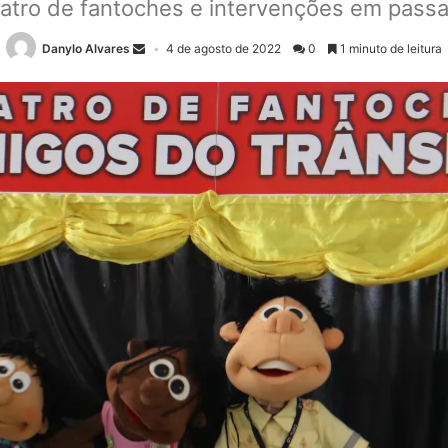
atro de fantoches e intervenções em passa
Danylo Alvares
4 de agosto de 2022
0
1 minuto de leitura