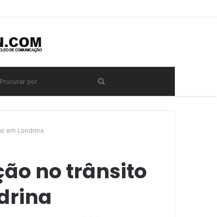
as em Londrina
ão no trânsito
drina