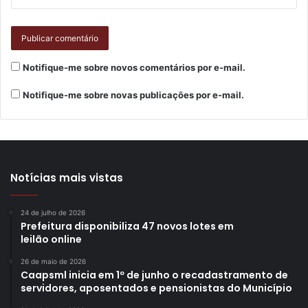
– Participação da ONG Nós do Poder Rosa, que atende
vítimas de violência doméstica;
Notifique-me sobre novos comentários por e-mail.
– Participação da ONG Londrina Pazeando, com orientação
Notifique-me sobre novas publicações por e-mail.
e apresentação de materiais desenvolvidos para trabalhar
a Cultura de Paz;
– Agendamento do IIPR para emissão de 1ª e 2ª via da
Carteira de Identidade;
Notícias mais vistas
– Atendimentos e orientações jurídicas gratuitas do
24 de julho de 2026
Prefeitura disponibiliza 47 novos lotes em
Núcleo de Estudos e Defesa dos Direitos da Infância e da
leilão online
Juventude (NEDDIJ), do Núcleo Maria da Penha (Numape),
26 de maio de 2026
da Defensoria Pública e do Centro Judiciário de Solução
Caapsml inicia em 1º de junho o recadastramento de
de Conflitos e Cidadania de Londrina (CEJUSC).
servidores, aposentados e pensionistas do Município