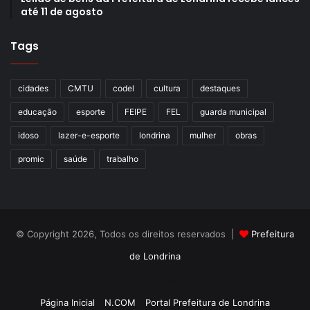
Vitória)
até 11 de agosto
14h30 – Apresentação do poema “O direito das crianças”
Tags
(Centro de Convivência
Pestalozzi)
cidades
CMTU
codel
cultura
destaques
educação
esporte
FEIPE
FEL
guarda municipal
14h45 – Apresentação C. Walk (Vasco Roverall – Programa
idoso
lazer-e-esporte
londrina
mulher
obras
Passos para o Futuro)
promic
saúde
trabalho
15h – Contação de história os Super Heróis Pacifistas,
pelo Conselho Tutelar e professoras mediadoras
15h – Abraço pela Paz (Londrina Pazeando)
© Copyright 2026, Todos os direitos reservados |
Prefeitura
de Londrina
Haverá também uma apresentação da equipe de cães do
Choque, atividades de integração com Corpo de
Criação de Sites TTG Sistemas
Bombeiros, Polícia Militar e Guarda Municipal, Ônibus
Página Inicial
N.COM
Portal Prefeitura de Londrina