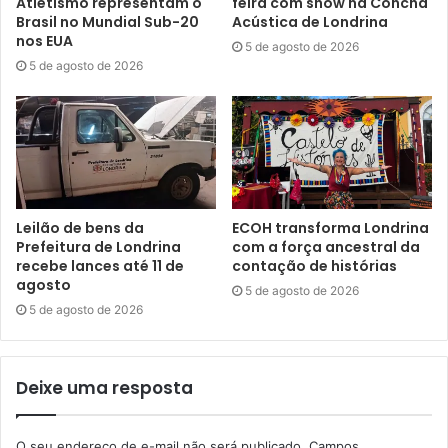
Atletismo representam o
feira com show na Concha
Luther King, Madre Teresa de Calcutá, Zilda Arns, Maria
Brasil no Mundial Sub-20
Acústica de Londrina
nos EUA
Montessori, Malala Yousafzai, Chico Xavier, Nelson
5 de agosto de 2026
5 de agosto de 2026
Mandela e Seo Pacífico (personagem das organizações da
sociedade civil Pazeando).
Parte da programação será a contação de histórias para
crianças utilizando os avatares pacifistas. “Professoras
mediadoras da Secretaria Municipal de Educação estarão
presentes, contando para as crianças de forma lúdica a
Leilão de bens da
ECOH transforma Londrina
Prefeitura de Londrina
com a força ancestral da
história de algumas dessas personalidades, utilizando os
recebe lances até 11 de
contação de histórias
nossos avatares”, afirmou Galhardi. A contação de
agosto
5 de agosto de 2026
histórias será também em dois horários, às 9h30 e às 15h.
5 de agosto de 2026
Serviços oferecidos durante a ação
Deixe uma resposta
– Agendamento de Cadastro Único;
O seu endereço de e-mail não será publicado.
Campos