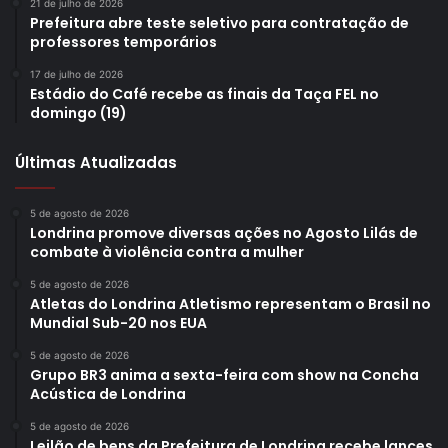
21 de julho de 2026
Cronograma completo de atividades e apresentações do
Prefeitura abre teste seletivo para contratação de
#Rolêdajustiça
professores temporários
17 de julho de 2026
9h – Abertura da ação
Estádio do Café recebe as finais da Taça FEL no
domingo (19)
9h – Plantio de árvores da Secretaria Municipal do
Últimas Atualizadas
Ambiente (Sema) em parceria com Ministério Público do
Meio Ambiente
5 de agosto de 2026
Londrina promove diversas ações no Agosto Lilás de
9h – Contação de história os Super Heróis Pacifistas, pelo
combate à violência contra a mulher
Conselho Tutelar e Professoras Mediadoras
5 de agosto de 2026
Atletas do Londrina Atletismo representam o Brasil no
11h – Abraço pela Paz (Londrina Pazeando)
Mundial Sub-20 nos EUA
5 de agosto de 2026
14h – Abertura das Apresentações Culturais
Grupo BR3 anima a sexta-feira com show na Concha
Acústica de Londrina
14h15 – Taiko e danças urbanas (Instituto União para a
5 de agosto de 2026
Leilão de bens da Prefeitura de Londrina recebe lances