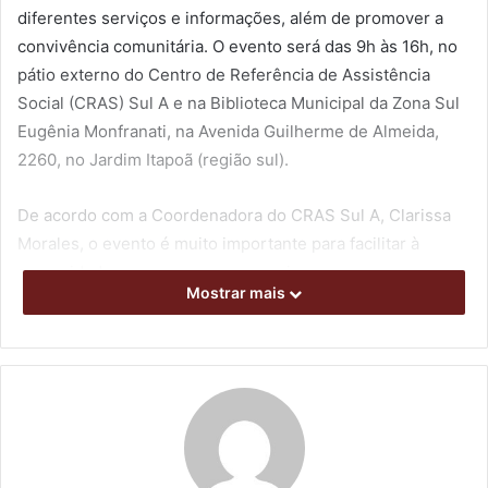
diferentes serviços e informações, além de promover a
convivência comunitária. O evento será das 9h às 16h, no
pátio externo do Centro de Referência de Assistência
Social (CRAS) Sul A e na Biblioteca Municipal da Zona Sul
Eugênia Monfranati, na Avenida Guilherme de Almeida,
2260, no Jardim Itapoã (região sul).
De acordo com a Coordenadora do CRAS Sul A, Clarissa
Morales, o evento é muito importante para facilitar à
comunidade o acesso a esses serviços, uma vez que, para
Mostrar mais
muitas pessoas, o deslocamento para conseguir esses
atendimentos é muito dispendioso. “Muitas pessoas não
sabem como acessar esses serviços, tem muita
burocracia. Há também aqueles que não têm acesso à
internet e não conseguem fazer cadastros pela web para
serviços como agendamento de RG, dentre outros, então
isso também estará sendo oferecido no evento”, pontuou.