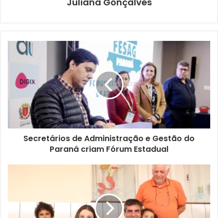
Juliana Gonçalves
Em seguida, a música começa a todo vapor com uma
seleção especial, feita de acordo com o gosto e as
sugestões dos próprios idosos. Os ritmos mais comuns
são o xote, sertanejo e o vanerão, mas há espaço para
outros formatos também. O importante é que ninguém
fique parado, e as duplas percorrem todo o salão do CCI,
até às 16h30.
A secretária municipal do Idoso, Andrea Ramondini,
acrescentou que muitos idosos passam a frequentar os
Secretários de Administração e Gestão do
CCIs por meio das Tardes Festivas, já que a dança é uma
Paraná criam Fórum Estadual
das atividades que esse público mais gosta. “Por isso
procuramos sempre oferecer esse momento de
descontração e diversão. Além de ter um espaço seguro
com a chance de fazer novas amizades, a dança é uma
prática que faz bem para a saúde física, então convidamos