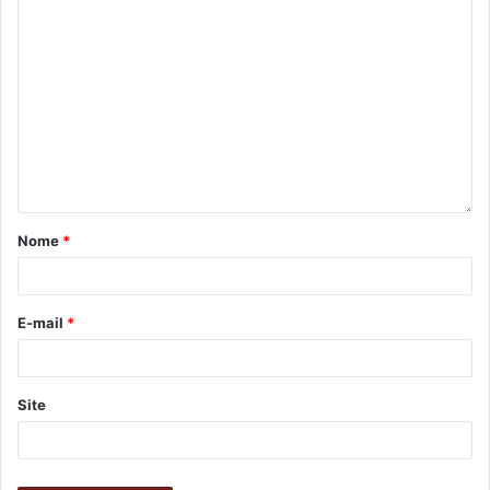
CCI Norte
– às sextas, das 13h30 às 16h30
Endereço: Rua Luiz Brugin, 570 – Maria Cecília
Nome
*
Gostei
Etiquetas
baile
CCI Leste
CCI Norte
CCI Oeste
E-mail
*
Centro de Convivência da Pessoa Idosa
dança
idoso
Tarde Festiva
Site