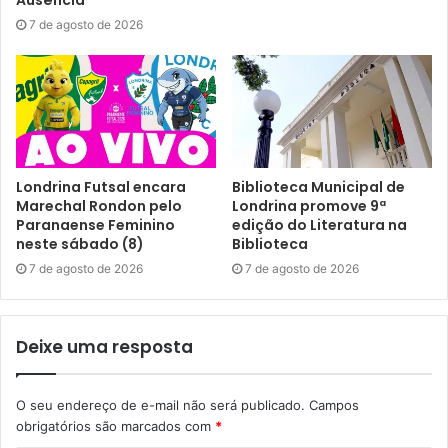
Ausência”
nem ser cadastrado no CCI. No entanto, é uma
7 de agosto de 2026
oportunidade para também começar a frequentar as
unidades, voltadas à promoção do bem-estar e direitos da
população idosa.
Tardes Festivas:
Londrina Futsal encara
Biblioteca Municipal de
CCI Oeste
– às quartas, das 13h30 às 16h30
Marechal Rondon pelo
Londrina promove 9ª
Paranaense Feminino
edição do Literatura na
neste sábado (8)
Biblioteca
Endereço: Rua Serra Pedra Selada, 111 – Jardim
7 de agosto de 2026
7 de agosto de 2026
Bandeirantes
Deixe uma resposta
CCI Leste
– às quintas, das 13h30 às 16h30
O seu endereço de e-mail não será publicado.
Campos
obrigatórios são marcados com
*
Endereço: Rua Gabriel Matokanovic, 260 – Jardim da Luz