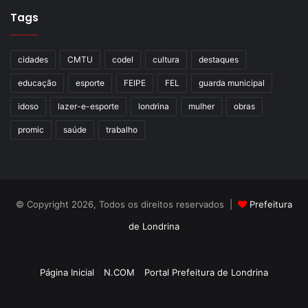
Tags
cidades
CMTU
codel
cultura
destaques
educação
esporte
FEIPE
FEL
guarda municipal
idoso
lazer-e-esporte
londrina
mulher
obras
promic
saúde
trabalho
© Copyright 2026, Todos os direitos reservados |
Prefeitura
de Londrina
Criação de Sites TTG Sistemas
Página Inicial
N.COM
Portal Prefeitura de Londrina
Criação de Sites