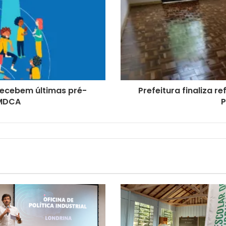
 recebem últimas pré-
Prefeitura finaliza r
CMDCA
P