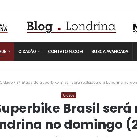
ADE
CIDADÃO
CONTATO N.COM
BUSCA AVANÇADA
Cidade
/
8ª Etapa do Superbike Brasil será realizada em Londrina no do
Cidade
Superbike Brasil será
ndrina no domingo (