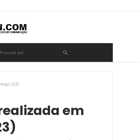
mingo (23)
 realizada em
23)