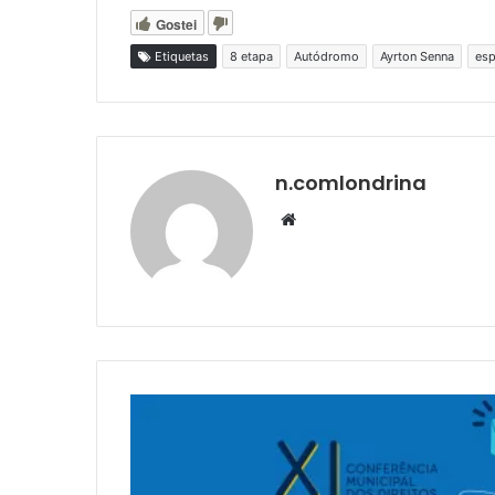
Gostei
Etiquetas
8 etapa
Autódromo
Ayrton Senna
esp
n.comlondrina
Website