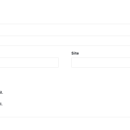
Site
l.
l.