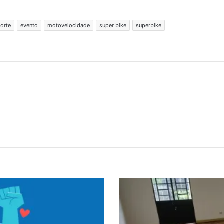
orte
evento
motovelocidade
super bike
superbike