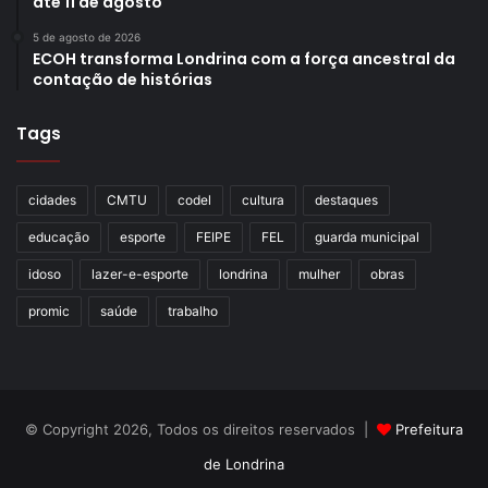
até 11 de agosto
5 de agosto de 2026
ECOH transforma Londrina com a força ancestral da
contação de histórias
Tags
cidades
CMTU
codel
cultura
destaques
educação
esporte
FEIPE
FEL
guarda municipal
idoso
lazer-e-esporte
londrina
mulher
obras
promic
saúde
trabalho
© Copyright 2026, Todos os direitos reservados |
Prefeitura
de Londrina