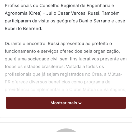
Profissionais do Conselho Regional de Engenharia e
Agronomia (Crea) – Julio Cesar Vercesi Russi. Também
participaram da visita os geógrafos Danilo Serrano e José
Roberto Behrend.
Durante o encontro, Russi apresentou ao prefeito o
funcionamento e serviços oferecidos pela organização,
que é uma sociedade civil sem fins lucrativos presente em
todos os estados brasileiros. Voltada a todos os
profissionais que já sejam registrados no Crea, a Mútua-
PR oferece diversos benefícios como programa de
previdência complementar e o Clube Mútua de Vantagens,
com convênios nacionais e regionais.
Mostrar mais
Entre outros serviços, os beneficiários têm acesso a
descontos em redes de farmácias, hotéis, restaurantes,
faculdades, livrarias, locadoras de veículos e empresas de