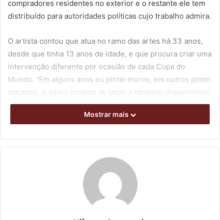
compradores residentes no exterior e o restante ele tem
distribuído para autoridades políticas cujo trabalho admira.
O artista contou que atua no ramo das artes há 33 anos,
desde que tinha 13 anos de idade, e que procura criar uma
intervenção diferente por ocasião de cada Copa do
Mundo. “Em alguns anos eu pintei muros, em outros pintei
calçadas, e agora produzi as taças e também chaveirinhos
em miniatura, feitos de resina. Decidi trazer uma das taças
Mostrar mais
de presente para o prefeito Marcelo porque ele está
fazendo um excelente trabalho por Londrina”, disse.