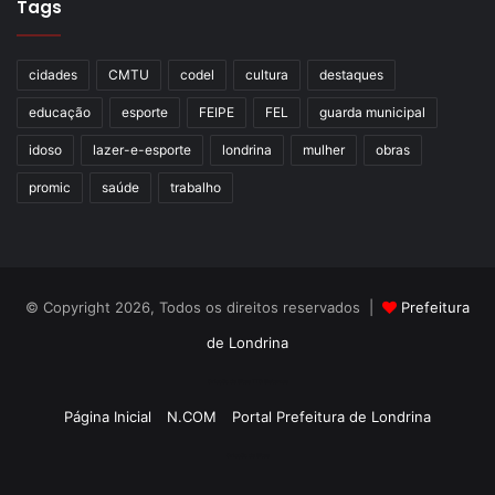
Tags
cidades
CMTU
codel
cultura
destaques
educação
esporte
FEIPE
FEL
guarda municipal
idoso
lazer-e-esporte
londrina
mulher
obras
promic
saúde
trabalho
© Copyright 2026, Todos os direitos reservados |
Prefeitura
de Londrina
Criação de Sites TTG Sistemas
Página Inicial
N.COM
Portal Prefeitura de Londrina
Criação de Sites