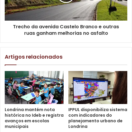
dessas obras estão em cidades como Cambé e Maringá.
Seu trabalho pode ser conferido no perfil de Instagram
@paulo_serghio
.
Trecho da avenida Castelo Branco e outras
A visita de Santos à Prefeitura de Londrina foi
ruas ganham melhorias no asfalto
intermediada pelo secretário municipal de Planejamento,
Orçamento e Tecnologia, Marcelo Canhada, que conheceu
seu trabalho através das redes sociais. “O Paulo segue
Artigos relacionados
meus perfis e sempre elogia o modo que a cidade tem
sido administrada, então olhei o perfil dele e achei suas
obras muito interessantes, percebi que ele tem um talento
enorme. Precisamos valorizar os artistas de Londrina;
temos vários representantes maravilhosos em diferentes
áreas da cultura. O Paulo Serghio é um deles e merece o
nosso aplauso”, afirmou Canhada.
Londrina mantém nota
IPPUL disponibiliza sistema
histórica no Ideb e registra
com indicadores do
avanços em escolas
planejamento urbano de
municipais
Londrina