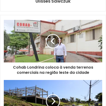
Ulisses Sawczuk
Foto: Vivian Honorato/NCom
Marcelo agradeceu pelo presente e destacou a alta
qualidade do trabalho de Santos. “Fico honrado em
receber um presente como esse, é impressionante o grau
de precisão que a peça tem. Isso tudo é fruto de muito
Cohab Londrina coloca à venda terrenos
esforço e dedicação. O Paulo está de parabéns”, frisou.
comerciais na região leste da cidade
Entre outras peças, o artista plástico também produz
esculturas hiper-realistas, que são vendidas em diferentes
países como Holanda, Inglaterra, Alemanha e Itália. Além
disso, esculpe bustos em metal, sendo que algumas