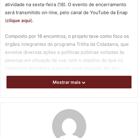
atividade na sexta-feira (18). O evento de encerramento
será transmitido on-line, pelo canal de YouTube da Enap
(
clique aqui
).
Composto por 16 encontros, o projeto teve como foco os
órgãos integrantes do programa Trilha da Cidadania, que
envolve diversas ações e políticas públicas voltadas às
pessoas em situação de rua, com o objetivo de que os
indivíduos atendidos superem essa situação. No ano
passado, a proposta da SMAS havia sido selecionada para
Mostrar mais
o Cidades que Transformam, obtendo a melhor avaliação
entre 149 iniciativas inscritas, de 20 estados brasileiros.