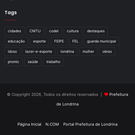
Tags
cidades
CMTU
codel
cultura
destaques
educação
esporte
FEIPE
FEL
guarda municipal
idoso
lazer-e-esporte
londrina
mulher
obras
promic
saúde
trabalho
© Copyright 2026, Todos os direitos reservados |
Prefeitura
de Londrina
Criação de Sites TTG Sistemas
Página Inicial
N.COM
Portal Prefeitura de Londrina
Criação de Sites