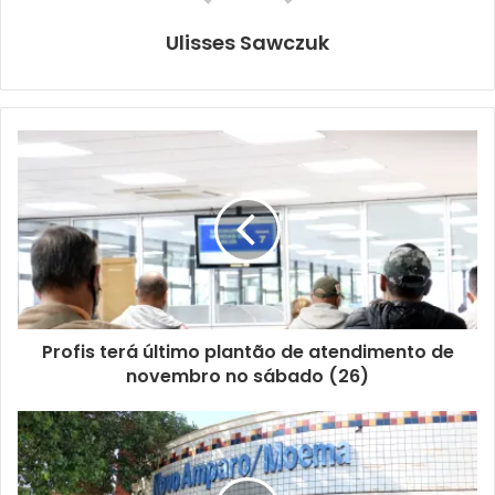
Ulisses Sawczuk
Divulgação
De acordo com a secretária municipal de Assistência
Social, Jacqueline Micali, o resultado das atividades
superou as expectativas, e as oficinas do projeto
Profis terá último plantão de atendimento de
contribuíram para o aprimoramento da trilha e seu
novembro no sábado (26)
fortalecimento. “As oficinas oferecidas pela Enap
proporcionaram um salto imenso de qualidade aos nossos
atendimentos. Continuaremos a aprimorar a Trilha da
Cidadania e a articulação com as demais políticas públicas,