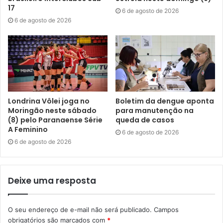
O projeto também contribuiu para desenvolver
17
6 de agosto de 2026
competências de inovação nas equipes das 10 prefeituras
6 de agosto de 2026
participantes, que tiveram oportunidade de conhecer
novos conceitos e metodologias e realizar trocas de
experiências com gestores municipais que enfrentam
desafios semelhantes. Os servidores municipais também
foram estimulados a fazer conexões com gestores de
programas públicos federais, consultas a especialistas e
Londrina Vôlei joga no
Boletim da dengue aponta
execução de ações concretas para resolver problemas
Moringão neste sábado
para manutenção na
locais.
(8) pelo Paranaense Série
queda de casos
A Feminino
6 de agosto de 2026
6 de agosto de 2026
Gostei
Deixe uma resposta
Etiquetas
Cidades que Transformam
Enap
Escola Nacional de Administração Pública
pessoas em situação de rua
O seu endereço de e-mail não será publicado.
Campos
Secretaria Municipal de Assistência Social
SMAS
Trilha da Cidadania
obrigatórios são marcados com
*