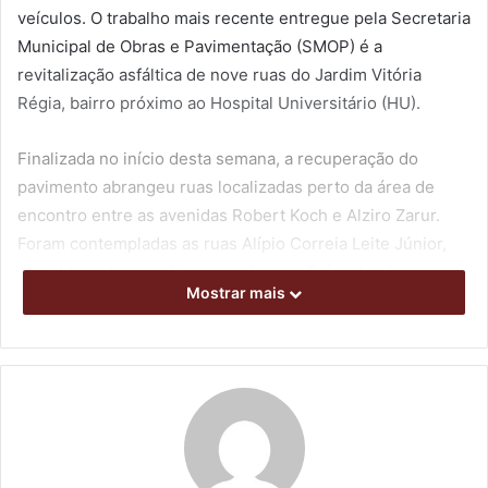
veículos. O trabalho mais recente entregue pela Secretaria
Municipal de Obras e Pavimentação (SMOP) é a
revitalização asfáltica de nove ruas do Jardim Vitória
Régia, bairro próximo ao Hospital Universitário (HU).
Finalizada no início desta semana, a recuperação do
pavimento abrangeu ruas localizadas perto da área de
encontro entre as avenidas Robert Koch e Alziro Zarur.
Foram contempladas as ruas Alípio Correia Leite Júnior,
José Maria Aranda, Flamingo, Rua do Tuím, das Siriemas,
Mostrar mais
do Colibri, das Araras, Inhambu e Graúna.
Com o recape já concluído, restam agora apenas os
últimos detalhes de intervenções de sinalização viária que
a Companhia Municipal de Trânsito e Urbanização (CMTU)
está realizando no decorrer dos últimos dias. Isto inclui a
pintura da pista e sinalização de cruzamentos, entre