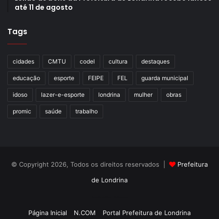
até 11 de agosto
Tags
cidades
CMTU
codel
cultura
destaques
educação
esporte
FEIPE
FEL
guarda municipal
idoso
lazer-e-esporte
londrina
mulher
obras
promic
saúde
trabalho
© Copyright 2026, Todos os direitos reservados |
Prefeitura
de Londrina
Criação de Sites TTG Sistemas
Página Inicial
N.COM
Portal Prefeitura de Londrina