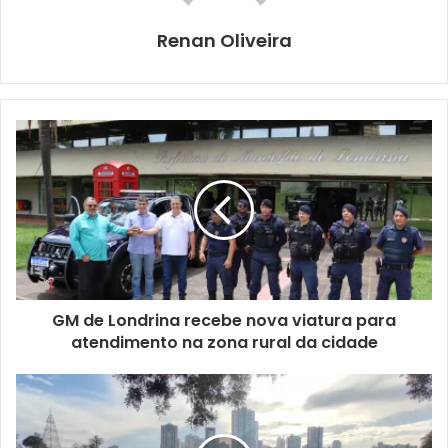
outros elementos. A previsão de encerramento da
complementação, caso as condições climáticas permitam,
Renan Oliveira
é para este fim de semana. As ações não causam prejuízos
ao trânsito interno do bairro.
GM de Londrina recebe nova viatura para
atendimento na zona rural da cidade
Foto: Vivian Honorato / N.Com