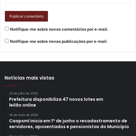
Caxias, onde a previsão é fazer da avenida Leste-Oeste
até a BR-369, sendo que antes houve execução desde a
Leste-Oeste até o Centro Cívico”, detalhou.
Notifique-me sobre novos comentários por e-mail.
Notifique-me sobre novas publicações por e-mail.
Gostei
1
Etiquetas
asfalto
bairro
conclusão
finalização
Jardim Vitória Régia
londrina
melhorias
obras
pavimentação
Notícias mais vistas
recape
serviços
sinalização
24 de julho de 2026
Prefeitura disponibiliza 47 novos lotes em
leilão online
26 de maio de 2026
Caapsml inicia em 1º de junho o recadastramento de
servidores, aposentados e pensionistas do Município