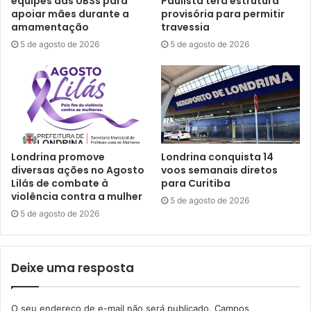
equipes das UBSs para
Paulista terá estrutura
apoiar mães durante a
provisória para permitir
amamentação
travessia
5 de agosto de 2026
5 de agosto de 2026
Londrina promove
Londrina conquista 14
diversas ações no Agosto
voos semanais diretos
Lilás de combate à
para Curitiba
violência contra a mulher
5 de agosto de 2026
5 de agosto de 2026
Foto: Vivian Honorato / N.Com
“No Vitória Régia, estamos atendendo uma solicitação
Deixe uma resposta
antiga que antes não estávamos conseguindo fazer, já que
ali necessitava de recape com recomposição mais forte e
O seu endereço de e-mail não será publicado.
Campos