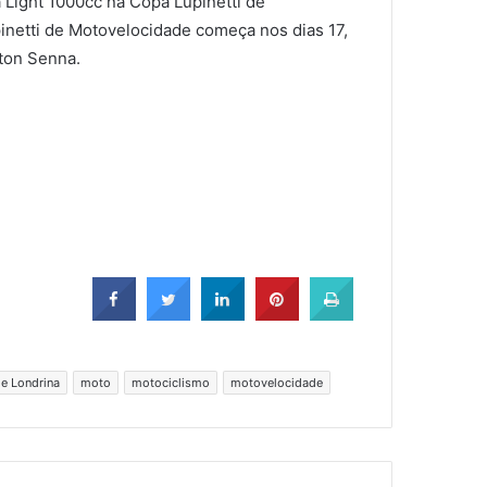
 Light 1000cc na Copa Lupinetti de
inetti de Motovelocidade começa nos dias 17,
rton Senna.
e Londrina
moto
motociclismo
motovelocidade