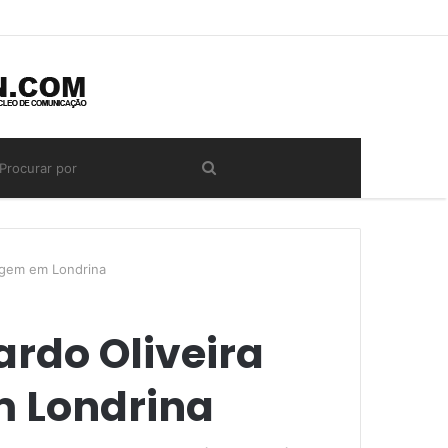
tagem em Londrina
rdo Oliveira
m Londrina