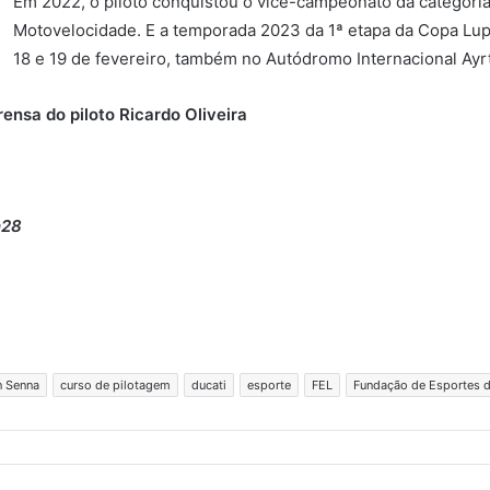
Em 2022, o piloto conquistou o vice-campeonato da categoria
Motovelocidade. E a temporada 2023 da 1ª etapa da Copa Lup
18 e 19 de fevereiro, também no Autódromo Internacional Ay
ensa do piloto Ricardo Oliveira
h28
n Senna
curso de pilotagem
ducati
esporte
FEL
Fundação de Esportes d