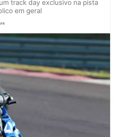
 um track day exclusivo na pista
lico em geral
ura