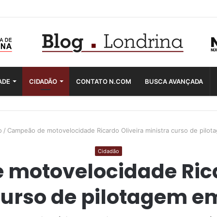
ADE
CIDADÃO
CONTATO N.COM
BUSCA AVANÇADA
o
/
Campeão de motovelocidade Ricardo Oliveira ministra curso de pilo
Cidadão
motovelocidade Rica
curso de pilotagem e