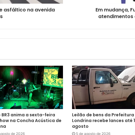
pe asfáltico na avenida
Em mudança, Fu
s
atendimentos a
 BR3 anima a sexta-feira
Leilão de bens da Prefeitura
how na Concha Acústica de
Londrina recebe lances até 1
ina
agosto
agosto de 2026
5 de agosto de 2026