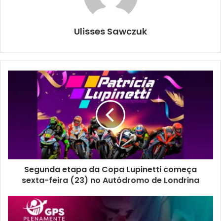
Botânico ainda não é oficialmente considerado um jardim
botânico ou uma área de preservação permanente, porque
Ulisses Sawczuk
faltam muitas coisas a serem feitas. Por isso, nós nos
reunimos com o Valdemar e discutimos projetos para
readequar e transformar aquele espaço em um lugar ainda
mais lindo”, disse.
Segunda etapa da Copa Lupinetti começa
sexta-feira (23) no Autódromo de Londrina
Foto: Emerson Dias / NCom