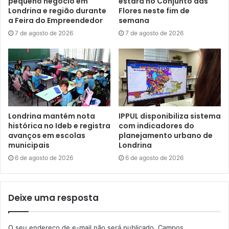
pequeno negócio em
estará no Conjunto das
Londrina e região durante
Flores neste fim de
a Feira do Empreendedor
semana
7 de agosto de 2026
7 de agosto de 2026
Foto: Emerson Dias / NCom
Londrina mantém nota
IPPUL disponibiliza sistema
histórica no Ideb e registra
com indicadores do
A coordenadora do Núcleo Regional da Casa Civil em
avanços em escolas
planejamento urbano de
Londrina, Sandra Moya, se disse bastante satisfeita com
municipais
Londrina
os resultados da reunião. “Essa é uma demanda que eu,
6 de agosto de 2026
6 de agosto de 2026
em uma agenda realizada recentemente em Curitiba, já
tinha discutido com o secretário. O Valdemar é uma
pessoa muito sensível e comprometida, e eu tenho
Deixe uma resposta
certeza de que vamos implementar projetos que
proporcionarão melhorias para o Jardim Botânico, que é
O seu endereço de e-mail não será publicado.
Campos