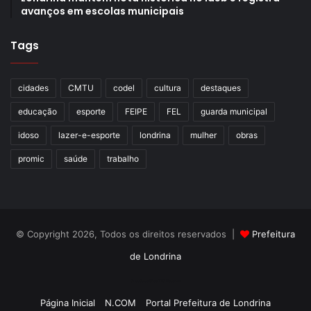
avanços em escolas municipais
Tags
cidades
CMTU
codel
cultura
destaques
educação
esporte
FEIPE
FEL
guarda municipal
idoso
lazer-e-esporte
londrina
mulher
obras
promic
saúde
trabalho
© Copyright 2026, Todos os direitos reservados |
Prefeitura
de Londrina
Criação de Sites TTG Sistemas
Página Inicial
N.COM
Portal Prefeitura de Londrina