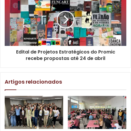
Edital de Projetos Estratégicos do Promic
recebe propostas até 24 de abril
Foto: Vivian Honorato
Artigos relacionados
Ashok Pai, que esteve acompanhado por diversos
diretores da Tata, disse que a empresa visa crescer, de
forma significativa, na América Latina, por isso ele está
visitando diversos países como o Brasil. “O centro de
Londrina é muito significativo para nós, hoje temos 1.700
pessoas empregadas no município e agora queremos ir