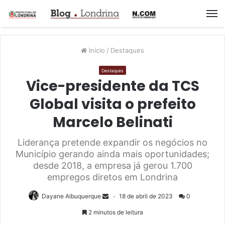
M
Início
/
Destaques
Destaques
Vice-presidente da TCS
Global visita o prefeito
Marcelo Belinati
Liderança pretende expandir os negócios no
Município gerando ainda mais oportunidades;
desde 2018, a empresa já gerou 1.700
empregos diretos em Londrina
Dayane Albuquerque
18 de abril de 2023
0
2 minutos de leitura