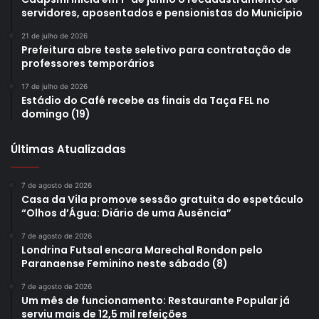
servidores, aposentados e pensionistas do Município
21 de julho de 2026
Prefeitura abre teste seletivo para contratação de
professores temporários
17 de julho de 2026
Estádio do Café recebe as finais da Taça FEL no
domingo (19)
Últimas Atualizadas
7 de agosto de 2026
Foto: Vivian Honorato
Casa da Vila promove sessão gratuita do espetáculo
Da diretoria da TCS, também estiveram presentes no
“Olhos d’Água: Diário de uma Ausência”
gabinete do prefeito, Sujut Bose, Geo Head – Cognitive
7 de agosto de 2026
Business Operations; Tushar Parikh, country head da TCS
Londrina Futsal encara Marechal Rondon pelo
Paranaense Feminino neste sábado (8)
no Brasil; Bruno Rocha, chefe de Finanças no Brasil;
Subhanjan Gosh, Busines Unit Head MFG & Utilities –
7 de agosto de 2026
Um mês de funcionamento: Restaurante Popular já
América Latina; Danilo Garcia, diretor de TI – Brasil
serviu mais de 12,5 mil refeições