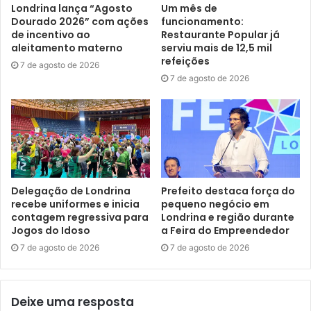
para o próximo nível. Essa visita foi para conhecer o
Londrina lança “Agosto
Um mês de
Dourado 2026” com ações
funcionamento:
prefeito Marcelo Belinati pessoalmente, estreitar os laços,
de incentivo ao
Restaurante Popular já
pois ele nos dá o suporte que precisamos. Queremos
aleitamento materno
serviu mais de 12,5 mil
melhorar a parceria na cidade, procuramos algumas
refeições
7 de agosto de 2026
tecnologias específicas, como inteligência artificial e
7 de agosto de 2026
business process
”, apontou.
O vice-presidente da TCS também informou que esta é a
primeira vez em que ele visita o Brasil e que em sua
estadia pretende visitar, em Londrina, alguns centros que
estão em crescimento, na área de TI, a fim verificar qual o
Delegação de Londrina
Prefeito destaca força do
suporte a TCS Global pode dar para estes centros. “Achei
recebe uniformes e inicia
pequeno negócio em
contagem regressiva para
Londrina e região durante
Londrina uma cidade muito bonita e vi muitas
Jogos do Idoso
a Feira do Empreendedor
potencialidades no município, além de uma capacidade
7 de agosto de 2026
7 de agosto de 2026
para grande crescimento”, relatou.
Deixe uma resposta