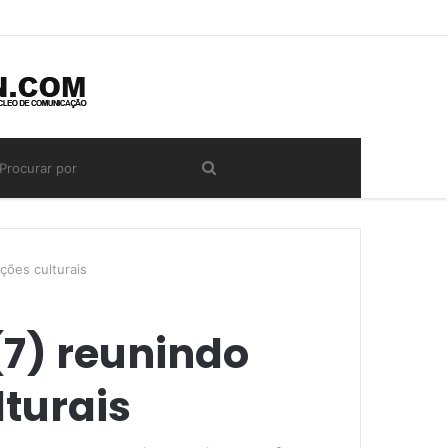
ções culturais
(7) reunindo
turais