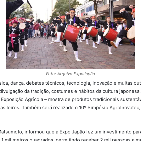
Foto: Arquivo ExpoJapão
ca, dança, debates técnicos, tecnologia, inovação e muitas out
divulgação da tradição, costumes e hábitos da cultura japonesa.
a Exposição Agrícola – mostra de produtos tradicionais susten
asileiros. Também será realizado o 10º Simpósio AgroInovatec,
Matsumoto, informou que a Expo Japão fez um investimento par
e 1 mil metros quadrados, permitindo receber 2 mil pessoas a 