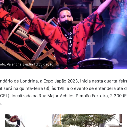
o: Valentina Sieplin / divulgação
ndário de Londrina, a Expo Japão 2023, inicia nesta quarta-feir
al será na quinta-feira (8), às 19h, e o evento se entenderá até d
CEL), localizada na Rua Major Achiles Pimpão Ferreira, 2.300 (E
.