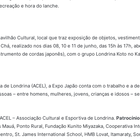
recreação e hora do lanche.
ilhão Cultural, local que traz exposição de objetos, vestiment
o Chá, realizado nos dias 08, 10 e 11 de junho, das 15h às 17h, 
trumento de cordas japonês), com o grupo Londrina Koto no Ka
a de Londrina (ACEL), a Expo Japão conta com o trabalho e a d
ssoas – entre homens, mulheres, jovens, crianças e idosos – s
CEL – Associação Cultural e Esportiva de Londrina.
Patrocínio
Mauá, Ponto Rural, Fundação Kunito Miyazaka, Cooperativa Inte
centro, St. James International School, HMB Lovat, Itamaraty, S