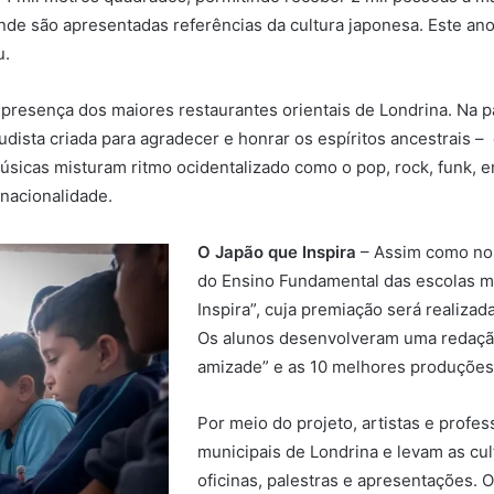
 onde são apresentadas referências da cultura japonesa. Este ano
u.
presença dos maiores restaurantes orientais de Londrina. Na pa
ista criada para agradecer e honrar os espíritos ancestrais – q
úsicas misturam ritmo ocidentalizado como o pop, rock, funk, e
 nacionalidade.
O Japão que Inspira
– Assim como nos
do Ensino Fundamental das escolas mu
Inspira”, cuja premiação será realizad
Os alunos desenvolveram uma redação
amizade” e as 10 melhores produções
Por meio do projeto, artistas e profes
municipais de Londrina e levam as cul
oficinas, palestras e apresentações. O