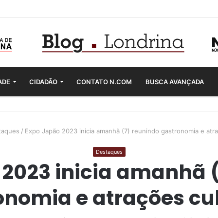
ADE
CIDADÃO
CONTATO N.COM
BUSCA AVANÇADA
taques
/
Expo Japão 2023 inicia amanhã (7) reunindo gastronomia e atra
Destaques
2023 inicia amanhã 
onomia e atrações cul