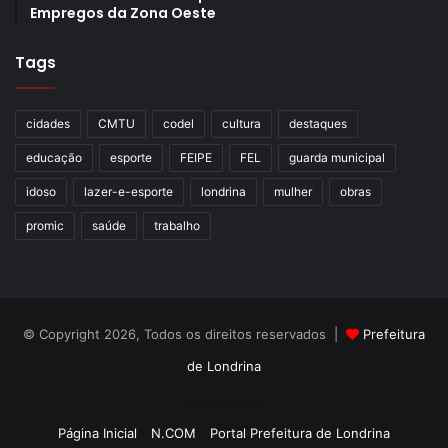
Empregos da Zona Oeste
Tags
cidades
CMTU
codel
cultura
destaques
educação
esporte
FEIPE
FEL
guarda municipal
idoso
lazer-e-esporte
londrina
mulher
obras
promic
saúde
trabalho
© Copyright 2026, Todos os direitos reservados |
Prefeitura
de Londrina
Criação de Sites TTG Sistemas
Página Inicial
N.COM
Portal Prefeitura de Londrina