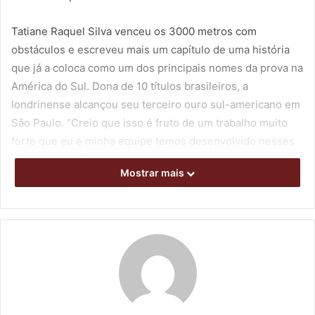
Tatiane Raquel Silva venceu os 3000 metros com
obstáculos e escreveu mais um capítulo de uma história
que já a coloca como um dos principais nomes da prova na
América do Sul. Dona de 10 títulos brasileiros, a
londrinense alcançou seu terceiro ouro sul-americano em
São Paulo. “Creio que isso é fruto de um trabalho muito
forte que eu e minha equipe temos desenvolvido nesses
últimos anos. É sempre bom ter seu nome na história com
Mostrar mais
grandes conquistas”, disse a atleta de 33 anos, formada na
escolinha do projeto Londrina Atletismo, que tem sede no
CEFE – Centro de Educação Física e Esportes da UEL.