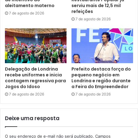
estrela ao ganhar duas medalhas de prata, nos
aleitamento materno
serviu mais de 12,5 mil
refeições
revezamentos 4 x 400 metros misto e 4 x 400 metros
7 de agosto de 2026
7 de agosto de 2026
feminino. “Tudo isso que tenho vivido é um grande sonho.
No esporte que eu amo, uma carreira ainda curta, com
conquistas e oportunidades inesquecíveis. Só tenho a
agradecer a todos que acreditam em mim e me apoiam no
dia a dia”, destacou a jovem, atual bicampeã nacional sub-
20 nos 400 metros rasos.
Delegação de Londrina
Prefeito destaca força do
recebe uniformes e inicia
pequeno negócio em
Com os resultados, o trio soma pontos importantes no
contagem regressiva para
Londrina e região durante
ranking mundial mirando a vaga olímpica. Livia e Tatiane
Jogos do Idoso
a Feira do Empreendedor
seguem na expectativa também da classificação para o
7 de agosto de 2026
7 de agosto de 2026
Campeonato Mundial da Hungria, mês que vem na capital
Budapeste. O torneio será realizado de 19 a 27 de agosto,
com mais de 2.000 atletas de mais de 200 países.
Deixe uma resposta
O Projeto Londrina Atletismo conta com incentivo da Copel
O seu endereço de e-mail não será publicado.
Campos