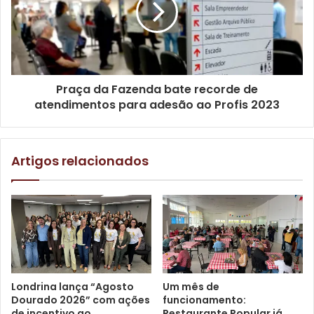
arremessadora, mais uma referência da equipe
descoberta nos trabalhos de formação na UEL.
Praça da Fazenda bate recorde de
atendimentos para adesão ao Profis 2023
Artigos relacionados
Foto: Divulgação
Atleta mais nova da delegação brasileira, Julia Ribeiro
Londrina lança “Agosto
Um mês de
(Rimar), debutou em una competição adulta com a seleção
Dourado 2026” com ações
funcionamento:
brasileira aos 18 anos. E mostrou, mais uma vez, que tem
de incentivo ao
Restaurante Popular já