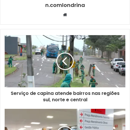
n.comlondrina
Website
Foto: Emerson Dias / N.Com
No arremesso do peso, Livia Avancini superou as dores e
uma lesão recente para alcançar mais um pódio. Com um
arremesso de 17,04 metros, a londrinense repetiu a prata
conquistada no Troféu Brasil no começo do mês. “Foram
Serviço de capina atende bairros nas regiões
dias complicados, de dúvidas, e esse resultado é muito
sul, norte e central
importante para mim porque tem uma superação
importante. Não fosse o suporte da minha equipe, nada
seria possível. Uma prata que vale muito, e seguimos
firmes no trabalho, em busca de melhorar sempre”, disse a