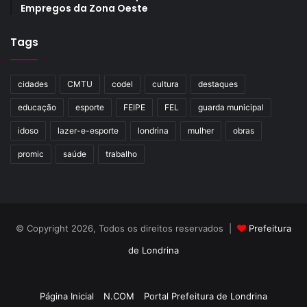
Empregos da Zona Oeste
Tags
cidades
CMTU
codel
cultura
destaques
educação
esporte
FEIPE
FEL
guarda municipal
idoso
lazer-e-esporte
londrina
mulher
obras
promic
saúde
trabalho
© Copyright 2026, Todos os direitos reservados |
Prefeitura
de Londrina
Criação de Sites TTG Sistemas
Página Inicial
N.COM
Portal Prefeitura de Londrina