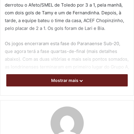
derrotou o Afeto/SMEL de Toledo por 3 a 1, pela manhã,
com dois gols de Tamy e um de Fernandinha. Depois, à
tarde, a equipe bateu o time da casa, ACEF Chopinzinho,
pelo placar de 2 a 1. Os gols foram de Lari e Bia.
Os jogos encerraram esta fase do Paranaense Sub-20,
que agora terá a fase quartas-de-final (mais detalhes
abaixo). Com as duas vitórias e mais seis pontos somados,
as londrinenses terminaram em primeiro lugar do Grupo A,
totalizando nove pontos em três jogos.
Mostrar mais
O Alviceleste, campeão do estadual da categoria em 2022,
também está na ponta da classificação geral do
campeonato atual, com 18 pontos nos seis jogos já
disputados, contabilizando a 1ª e 2ª fases. O Stein
Cascavel, que ficou em primeiro do Grupo B, é o segundo
da tabela geral também com 18 pontos e invicto, mas