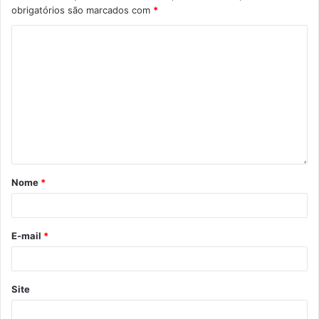
obrigatórios são marcados com
*
Gostei
Etiquetas
2023
Campeonato Paranaense
esporte
Estadual
feminino
futsal
Londrina Futsal
Tubarão
vitórias
Nome
*
E-mail
*
Site