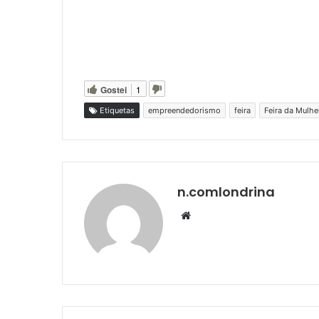
Gostei
1
Etiquetas
empreendedorismo
feira
Feira da Mulh
n.comlondrina
Website