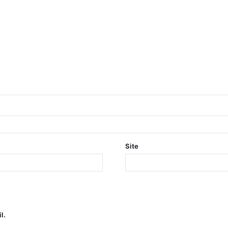
Site
l.