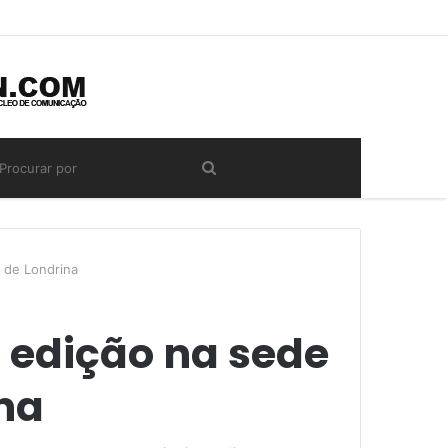
 de Londrina
 edição na sede
ina