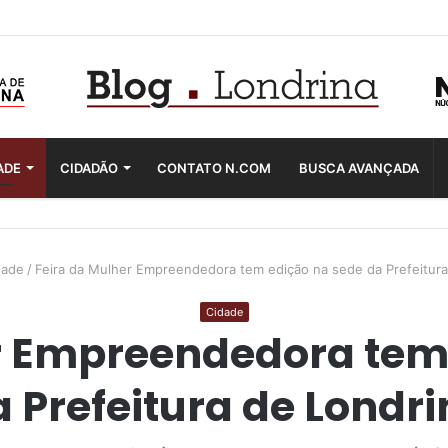
ADE
CIDADÃO
CONTATO N.COM
BUSCA AVANÇADA
dade
/
Feira da Mulher Empreendedora tem edição na sede da Prefeitura
Cidade
r Empreendedora tem
 Prefeitura de Londr