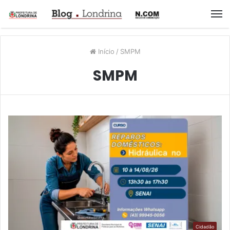
M
Início
/
SMPM
SMPM
Cidadão