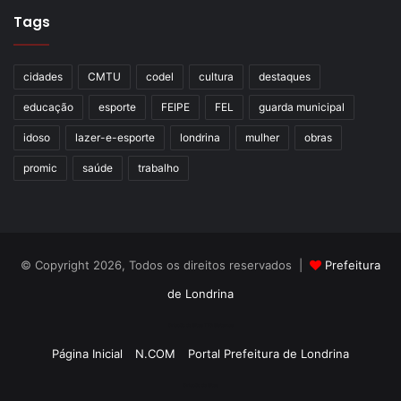
Tags
cidades
CMTU
codel
cultura
destaques
educação
esporte
FEIPE
FEL
guarda municipal
idoso
lazer-e-esporte
londrina
mulher
obras
promic
saúde
trabalho
© Copyright 2026, Todos os direitos reservados |
Prefeitura
de Londrina
Criação de Sites TTG Sistemas
Página Inicial
N.COM
Portal Prefeitura de Londrina
Criação de Sites