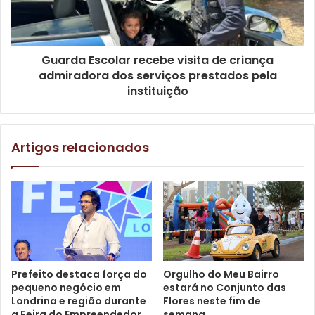
Outra importante iniciativa desenvolvida em março foi a
instalação, na avenida Tiradentes, nas proximidades da
Guarda Escolar recebe visita de criança
empresa Cacique Solúvel, de um ponto de retorno
admiradora dos serviços prestados pela
semaforizado. A intervenção teve como objetivo facilitar o
instituição
acesso de veículos de grande porte ao Pool de
Combustíveis e à Estação Ferroviária da América Latina
Logística (ALL).
Artigos relacionados
Prefeito destaca força do
Orgulho do Meu Bairro
pequeno negócio em
estará no Conjunto das
Londrina e região durante
Flores neste fim de
a Feira do Empreendedor
semana