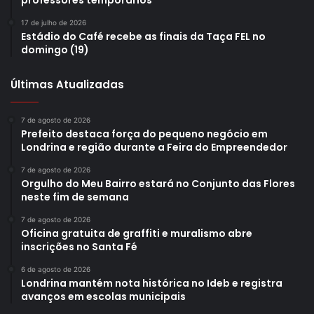
ou revitalizadas, enquanto o número de placas instaladas,
reformadas ou substituídas chegou a 959.
17 de julho de 2026
Estádio do Café recebe as finais da Taça FEL no
domingo (19)
Texto: Danylo Alvares – Assessoria
Últimas Atualizadas
7 de agosto de 2026
Prefeito destaca força do pequeno negócio em
Gostei
Londrina e região durante a Feira do Empreendedor
7 de agosto de 2026
Orgulho do Meu Bairro estará no Conjunto das Flores
neste fim de semana
7 de agosto de 2026
Oficina gratuita de graffiti e muralismo abre
inscrições no Santa Fé
6 de agosto de 2026
Londrina mantém nota histórica no Ideb e registra
avanços em escolas municipais