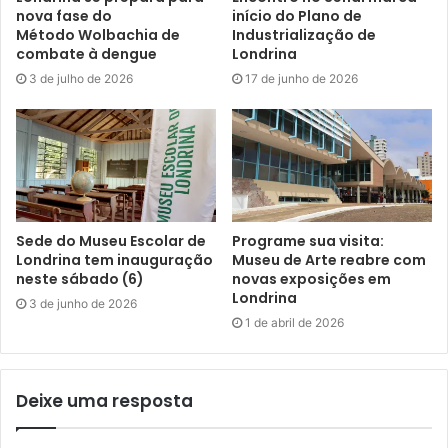
projeto estão previstas para ocorrerem,
nova fase do
início do Plano de
periodicamente, ao longo de 2024. Como uma
Método Wolbachia de
Industrialização de
combate à dengue
Londrina
contrapartida aos produtores e distribuidores de
3 de julho de 2026
17 de junho de 2026
cada filme convidado, o Espaço Villa Rica compromete-se
a exibi-los comercialmente, ao menos,
pelo período de uma semana.
Texto: Assessoria de imprensa do evento
Sede do Museu Escolar de
Programe sua visita:
Londrina tem inauguração
Museu de Arte reabre com
neste sábado (6)
novas exposições em
Londrina
3 de junho de 2026
Gostei
1 de abril de 2026
Etiquetas
aberto
brasileiro
cinema
cultura
debate
destaque
diretores
Espaço Villa Rica
evento
exibição
Festival de Veneza
filme
Lei Paulo Gustavo
londrina
obra
Deixe uma resposta
produção
público
Sem Coração