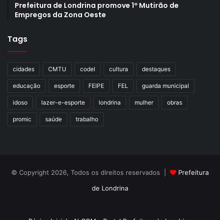
Prefeitura de Londrina promove 1º Mutirão de
Empregos da Zona Oeste
Tags
cidades
CMTU
codel
cultura
destaques
educação
esporte
FEIPE
FEL
guarda municipal
idoso
lazer-e-esporte
londrina
mulher
obras
promic
saúde
trabalho
© Copyright 2026, Todos os direitos reservados |
Prefeitura
de Londrina
Criação de Sites TTG Sistemas