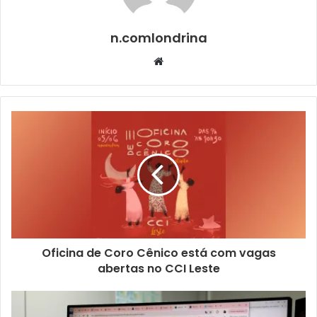
alagoano, durante o verão de 1996, e mostra descobertas
n.comlondrina
de
uma adolescente prestes a se mudar de estado para
Website
estudar. Tamara (Maya de Vicq) quer
aproveitar o último verão na cidade natal antes de partir
para Brasília (DF). Os dramas e paixões da
juventude se intensificam com o sentimento da
protagonista pela amiga ‘Sem Coração’ (Eduarda
Samara), apelidada assim por conta de uma cicatriz no
lado esquerdo do peito.
O medo de partir, a dúvida de ficar e a desigualdade social
que permeia o grupo de amigos
Oficina de Coro Cênico está com vagas
retratado, somados à fotografia registrada em Alagoas,
abertas no CCI Leste
rendem elogios e premiações à obra
dirigida e roteirizada por Nara Normande e Tião: Prêmio
Félix de Melhor Filme e o Redentor de