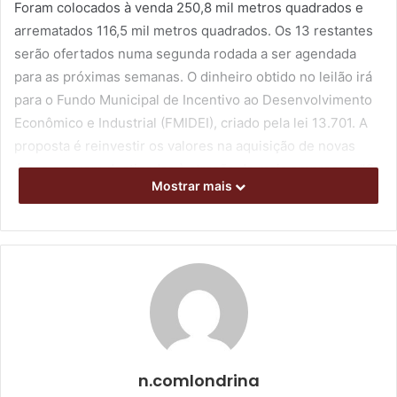
Foram colocados à venda 250,8 mil metros quadrados e
arrematados 116,5 mil metros quadrados. Os 13 restantes
serão ofertados numa segunda rodada a ser agendada
para as próximas semanas. O dinheiro obtido no leilão irá
para o Fundo Municipal de Incentivo ao Desenvolvimento
Econômico e Industrial (FMIDEI), criado pela lei 13.701. A
proposta é reinvestir os valores na aquisição de novas
áreas a serem destinadas à atração de mais empresas. “O
Mostrar mais
fundo foi criado com a finalidade de financiar ações
voltadas ao desenvolvimento econômico do Município”,
conta o presidente do Instituto de Desenvolvimento de
Londrina (Codel), Fábio Cavazotti.
n.comlondrina