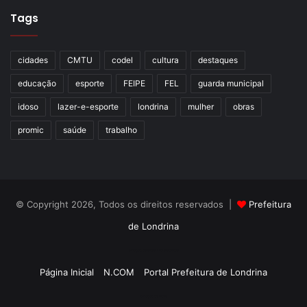
Tags
cidades
CMTU
codel
cultura
destaques
educação
esporte
FEIPE
FEL
guarda municipal
idoso
lazer-e-esporte
londrina
mulher
obras
promic
saúde
trabalho
© Copyright 2026, Todos os direitos reservados |
Prefeitura
de Londrina
Criação de Sites TTG Sistemas
Página Inicial
N.COM
Portal Prefeitura de Londrina
Criação de Sites