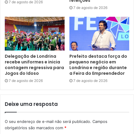
refeições
7 de agosto de 2026
7 de agosto de 2026
A Cidade Industrial está com mais de 70% das obras
concluídas e deve ser inaugurada em dezembro. As
empresas vencedoras do leilão terão 12 meses para
começar a construir e 24 meses para dar início às
atividades. A estimativa é que o empreendimento gere
mais de 2 mil empregos diretos e outros 4 mil indiretos.
Delegação de Londrina
Prefeito destaca força do
recebe uniformes e inicia
pequeno negócio em
Texto: Nelson Bortolin, da assessoria da Codel.
contagem regressiva para
Londrina e região durante
Jogos do Idoso
a Feira do Empreendedor
Para a imprensa: Outras informações podem ser obtidas
7 de agosto de 2026
7 de agosto de 2026
com o diretor Técnico e de Desenvolvimento da Codel,
Atacy de Melo Júnior, pelos telefones (43) 3379-2300 e
(43) 98477-7070.
Deixe uma resposta
O seu endereço de e-mail não será publicado.
Campos
obrigatórios são marcados com
*