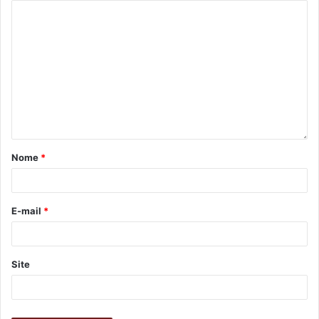
Gostei
1
Etiquetas
Cidade Industrial
codel
industrialização
instituto de desenvolvimento de Londrina
leilão
Nome
*
E-mail
*
Site