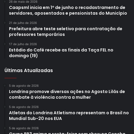
26 de maio de 2026
Caapsml inicia em 1º de junho o recadastramento de
servidores, aposentados e pensionistas do Município
21 de julho de 2026
Prefeitura abre teste seletivo para contratação de
professores temporários
Reitora da Universidade Estadual de Londrina, Marta Fávaro. Foto:
17 de julho de 2026
Vivian Honorato/PML
Estádio do Café recebe as finais da Taça FEL no
domingo (19)
A reitora da Universidade Estadual de Londrina (UEL),
professora Marta Fávaro, também participou da abertura
Últimas Atualizadas
oficial. Em sua explanação, ela parabenizou a
administração municipal por aproximar o espaço da escola
5 de agosto de 2026
da universidade, e registrou seus parabéns também aos
Londrina promove diversas ações no Agosto Lilás de
combate à violência contra a mulher
professores por transformarem a realidade das crianças.
“Quando nós falamos em ciência e em cultura, estamos
5 de agosto de 2026
Atletas do Londrina Atletismo representam o Brasil no
fazendo, efetivamente, uma integração entre a educação
Mundial Sub-20 nos EUA
básica e a superior, e isso é fundamental. Por isso, muito
5 de agosto de 2026
me orgulha estar aqui hoje, como professora,
Grupo BR3 anima a sexta-feira com show na Concha