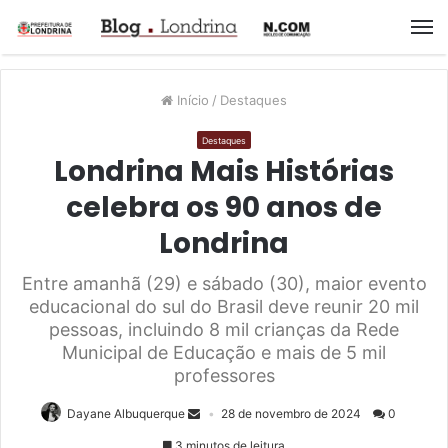
M
Início
/
Destaques
Destaques
Londrina Mais Histórias
celebra os 90 anos de
Londrina
Entre amanhã (29) e sábado (30), maior evento
educacional do sul do Brasil deve reunir 20 mil
pessoas, incluindo 8 mil crianças da Rede
Municipal de Educação e mais de 5 mil
professores
Dayane Albuquerque
28 de novembro de 2024
0
3 minutos de leitura