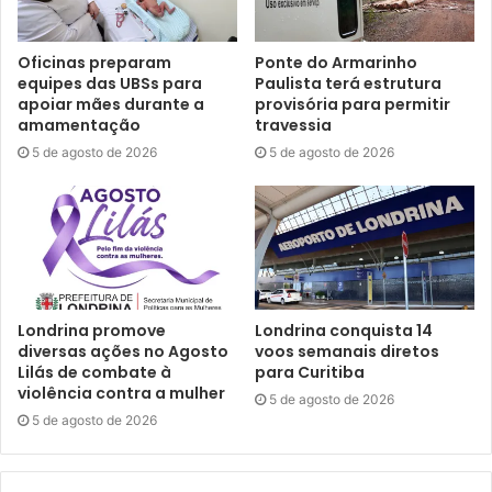
Prefeito de Londrina, Marcelo Belinati. Foto: Vivian Honorato/PML
O prefeito Marcelo Belinati parabenizou a todos os
Oficinas preparam
Ponte do Armarinho
equipes das UBSs para
Paulista terá estrutura
envolvidos no Londrina Mais, bem como os professores da
apoiar mães durante a
provisória para permitir
rede, diretores, coordenadores e outros profissionais da
amamentação
travessia
Educação, além dos estudantes. “Temos os melhores
5 de agosto de 2026
5 de agosto de 2026
professores do Brasil aqui em Londrina. Nós precisávamos
dar melhores condições para que estes profissionais
pudessem exercer o seu trabalho, fizemos isso e o
resultado veio. Eu quis ser prefeito para transformar essa
cidade que eu amo e estou orgulhoso porque os
londrinenses resgataram a autoestima que haviam perdido
Londrina promove
Londrina conquista 14
fazia muito tempo. E uma das coisas que sempre tocou o
diversas ações no Agosto
voos semanais diretos
Lilás de combate à
para Curitiba
meu coração e em que eu acredito é a educação; por isso,
violência contra a mulher
5 de agosto de 2026
nós investimos, nestes oito anos de mandato, na educação
5 de agosto de 2026
de Londrina, com muito amor. Meu mandato está
acabando, mas foi uma honra ser prefeito desta cidade tão
linda e amada. Estou muito feliz e grato com a