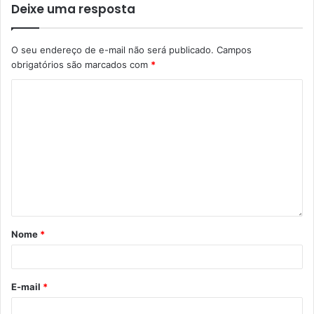
Deixe uma resposta
transformação que aconteceu na educação de nossa
cidade”, apontou.
O seu endereço de e-mail não será publicado.
Campos
obrigatórios são marcados com
*
Nome
*
Secretária municipal de Educação, Maria Tereza Paschoal de
Moraes. Foto: Vivian Honorato/PML
E-mail
*
A secretária da pasta, Maria Tereza Paschoal de Moraes,