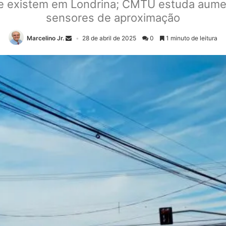
ue existem em Londrina; CMTU estuda aum
sensores de aproximação
Marcelino Jr.
28 de abril de 2025
0
1 minuto de leitura