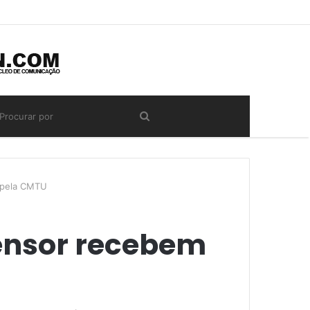
 pela CMTU
ensor recebem
U