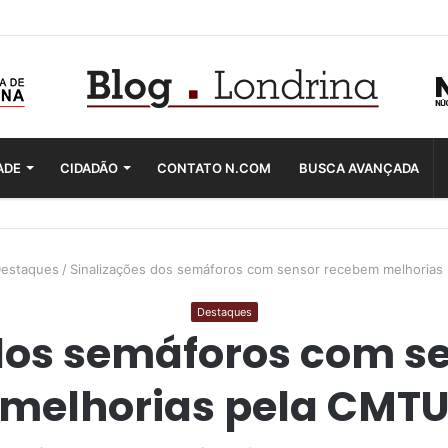
ADE
CIDADÃO
CONTATO N.COM
BUSCA AVANÇADA
estaques
/
Sinalizações dos semáforos com sensor recebem melhorias
Destaques
 dos semáforos com s
melhorias pela CMT