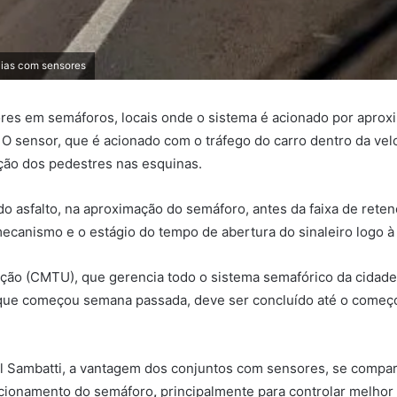
vias com sensores
res em semáforos, locais onde o sistema é acionado por apro
 O sensor, que é acionado com o tráfego do carro dentro da velo
ção dos pedestres nas esquinas.
do asfalto, na aproximação do semáforo, antes da faixa de rete
canismo e o estágio do tempo de abertura do sinaleiro logo à 
ção (CMTU), que gerencia todo o sistema semafórico da cidade
lho, que começou semana passada, deve ser concluído até o com
el Sambatti, a vantagem dos conjuntos com sensores, se compa
acionamento do semáforo
,
principalmente para controlar melhor