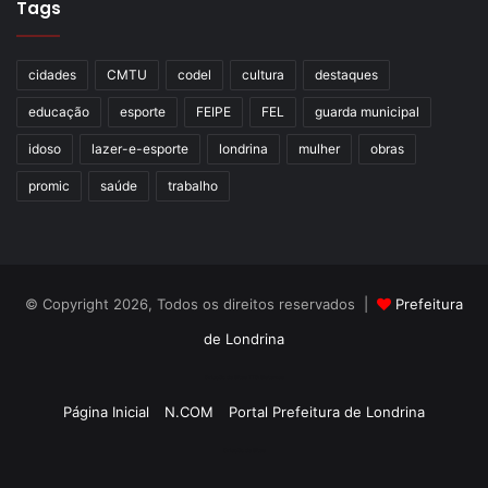
Tags
cidades
CMTU
codel
cultura
destaques
educação
esporte
FEIPE
FEL
guarda municipal
idoso
lazer-e-esporte
londrina
mulher
obras
promic
saúde
trabalho
© Copyright 2026, Todos os direitos reservados |
Prefeitura
de Londrina
Criação de Sites TTG Sistemas
Página Inicial
N.COM
Portal Prefeitura de Londrina
Criação de Sites