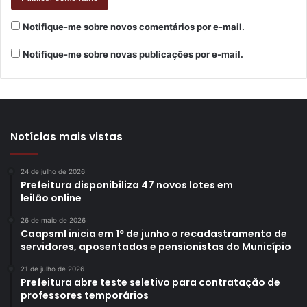
Notifique-me sobre novos comentários por e-mail.
Gostei
Notifique-me sobre novas publicações por e-mail.
Etiquetas
arte
cinema
cultura
Oficinas Kinoarte
Programa Municipal de Incentivo à Cultura
promic
Secretaria Municipal de Cultura
SMC
Notícias mais vistas
24 de julho de 2026
Prefeitura disponibiliza 47 novos lotes em
leilão online
26 de maio de 2026
Caapsml inicia em 1º de junho o recadastramento de
servidores, aposentados e pensionistas do Município
21 de julho de 2026
Prefeitura abre teste seletivo para contratação de
professores temporários