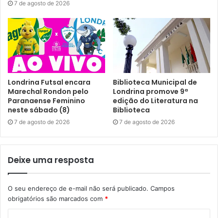
7 de agosto de 2026
Ainda em maio, a cineasta e sonidista Bianca Martins vai
ministrar a oficina Narrativas Sonoras, entre os dias 26 e
30. Martins vai explorar o departamento de som de
produções audiovisuais, partindo dos conceitos básicos
de captação de som até a criação de trilhas sonoras. As
inscrições abrem dez dias antes das aulas começarem.
Londrina Futsal encara
Biblioteca Municipal de
Marechal Rondon pelo
Londrina promove 9ª
Nos meses de fevereiro, março e abril, foram ministradas
Paranaense Feminino
edição do Literatura na
aulas de roteiro, direção criativa para documentários,
neste sábado (8)
Biblioteca
cinema feito por mulheres, produção cultural, figurino para
7 de agosto de 2026
7 de agosto de 2026
cinema e aspectos jurídicos no audiovisual.
Sobre o projeto
Deixe uma resposta
A Kinoarte promove oficinas teóricas e práticas desde
O seu endereço de e-mail não será publicado.
Campos
2005 por meio do projeto Oficinas Kinoarte e dentro da
obrigatórios são marcados com
*
programação do Festival Kinoarte de Cinema. Vários