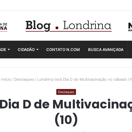
ADE
CIDADÃO
CONTATO N.COM
BUSCA AVANÇADA
Início
/
Destaques
/
Londrina terá Dia D de Multivacinação no sábado (1
Destaques
 Dia D de Multivacin
(10)