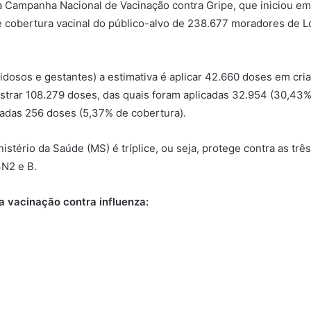
a Campanha Nacional de Vacinação contra Gripe, que iniciou em L
 cobertura vacinal do público-alvo de 238.677 moradores de Lo
 idosos e gestantes) a estimativa é aplicar 42.660 doses em cri
istrar 108.279 doses, das quais foram aplicadas 32.954 (30,43%
radas 256 doses (5,37% de cobertura).
nistério da Saúde (MS) é tríplice, ou seja, protege contra as tr
3N2 e B.
ra vacinação contra influenza: