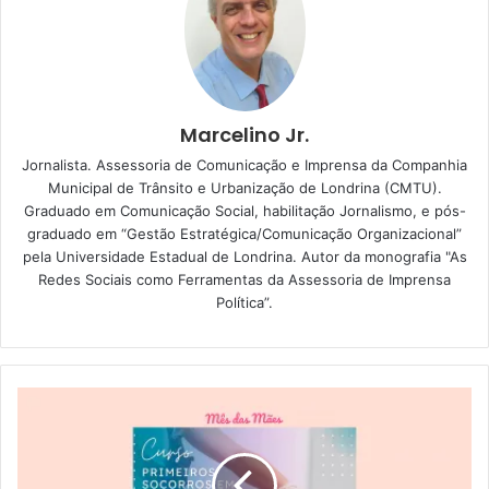
programa foram distribuídos 50 materiais informativos
sobre os procedimentos de liberação de alvarás para o
comércio ambulante: “Nosso objetivo é regularizar a
situação dos ambulantes informais. Os irregulares
Marcelino Jr.
prejudicam as atividades dos lojistas estabelecidos e até
Jornalista. Assessoria de Comunicação e Imprensa da Companhia
mesmo dos ambulantes legalizados”, esclarece.
Municipal de Trânsito e Urbanização de Londrina (CMTU).
Graduado em Comunicação Social, habilitação Jornalismo, e pós-
No último sábado (10), na véspera do Dia das Mães, a
graduado em “Gestão Estratégica/Comunicação Organizacional”
CMTU promoveu a “Operação Calçadão”, para inibir ainda
pela Universidade Estadual de Londrina. Autor da monografia "As
Redes Sociais como Ferramentas da Assessoria de Imprensa
mais a prática de irregularidades no segmento.
Política”.
Entre 10 de abril e 10 de maio, a CMTU disponibilizou
quatro fiscais por dia para a operação. No período, foram
abordados oito ambulantes irregulares. Todos eles foram
orientados verbalmente sobre os procedimentos corretos.
Desses, três foram multados.