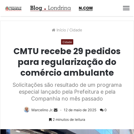
M
Início
/
Cidade
Cidade
CMTU recebe 29 pedidos
para regularização do
comércio ambulante
Solicitações são resultado de um programa
especial lançado pela Prefeitura e pela
Companhia no mês passado
Marcelino Jr.
12 de maio de 2025
0
2 minutos de leitura