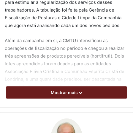
para estimular a regularização dos serviços desses
trabalhadores. A tabulação foi feita pela Gerência de
Fiscalização de Posturas e Cidade Limpa da Companhia,
que agora está analisando cada um dos novos pedidos.
Além da campanha em si, a CMTU intensificou as
operações de fiscalização no período e chegou a realizar
três apreensões de produtos perecíveis (hortifruti). Dois
lotes apreendidos foram doados para as entidades
Associação Flávia Cristina e Comunhão Espírita Cristã de
Londrina, e uma quantidade precisou ser descartada na
Central de Tratamento de Resíduos (CTR), por ter sido
Mostrar mais
considerada imprópria para consumo. Constavam da lista
16 sacolas de goiaba, duas caixas de maracujá, uma caixa
de caqui, uma de jiló, uma sacola de quiabo, meia caixa de
abacate e duas carriolas de mandioca.
De acordo com a gerente Rosária Reis, no começo do