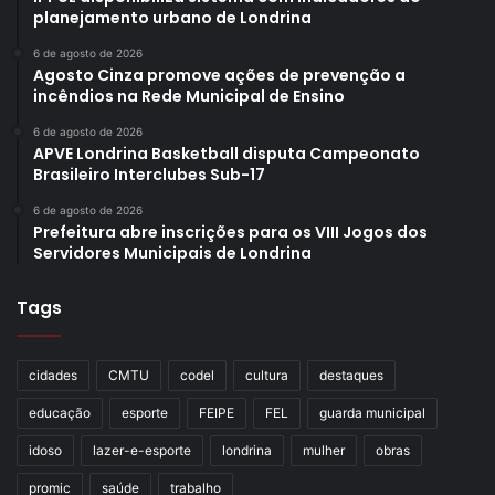
planejamento urbano de Londrina
6 de agosto de 2026
Agosto Cinza promove ações de prevenção a
incêndios na Rede Municipal de Ensino
6 de agosto de 2026
APVE Londrina Basketball disputa Campeonato
Brasileiro Interclubes Sub-17
6 de agosto de 2026
Prefeitura abre inscrições para os VIII Jogos dos
Servidores Municipais de Londrina
Tags
cidades
CMTU
codel
cultura
destaques
educação
esporte
FEIPE
FEL
guarda municipal
idoso
lazer-e-esporte
londrina
mulher
obras
promic
saúde
trabalho