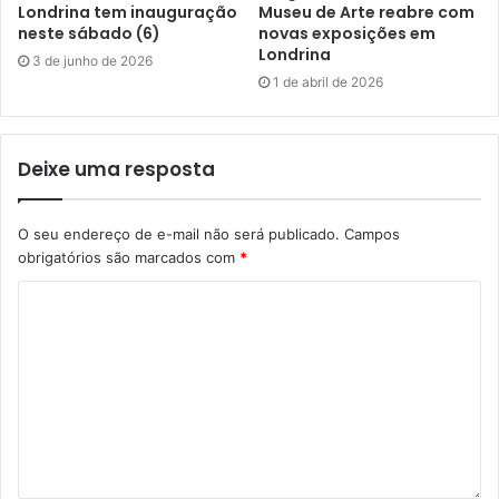
Secretaria Municipal do Trabalho, Emprego e Renda, da
Londrina tem inauguração
Museu de Arte reabre com
Casa do Empreendedor e do Sebrae, que também estão
neste sábado (6)
novas exposições em
Londrina
apoiando a iniciativa. O link para acesso é
3 de junho de 2026
1 de abril de 2026
http://linktr.ee/ambulantelegal
. Mais informações podem
ser obtidas pelos telefones (43) 3379-7922 ou 3379-
7909.
Deixe uma resposta
O seu endereço de e-mail não será publicado.
Campos
obrigatórios são marcados com
*
Gostei
Etiquetas
ambulantes
CMTU
comércio ambulante
Companhia Municipal de Trânsito e Urbanização
irregularidades