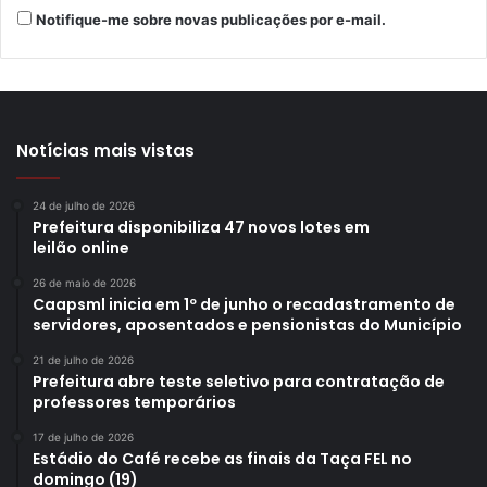
levantar os principais gargalos nas unidades de saúde.
Notifique-me sobre novas publicações por e-mail.
“Além desses projetos, estamos trabalhando em conjunto
com as outras companhias municipais – CMTU e Londrina
Iluminação – num processo de monitoramento para
melhorar os serviços de zeladoria e segurança pública da
Notícias mais vistas
cidade. Acredito que esses sejam os grandes projetos da
gestão do prefeito Tiago Amaral que já estão
24 de julho de 2026
encaminhados, mas podem surgir outros a partir dessa
Prefeitura disponibiliza 47 novos lotes em
leilão online
pesquisa”, afirmou Roberto Moreira.
26 de maio de 2026
Caapsml inicia em 1º de junho o recadastramento de
servidores, aposentados e pensionistas do Município
21 de julho de 2026
Prefeitura abre teste seletivo para contratação de
Gostei
1
professores temporários
Etiquetas
CMTU
CTD
Inova Londrina
Londrina Iluminação
17 de julho de 2026
Londrina Inteligente
Pesquisa Cidade Inteligente
Estádio do Café recebe as finais da Taça FEL no
Prefeitura de Londrina
domingo (19)