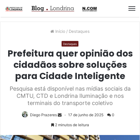
M
Início
/
Destaques
Destaques
Prefeitura quer opinião dos
cidadãos sobre soluções
para Cidade Inteligente
Pesquisa está disponível nas mídias sociais da
CMTU, CTD e Londrina Iluminação e nos
terminais do transporte coletivo
Diego Prazeres
17 de junho de 2025
0
2 minutos de leitura