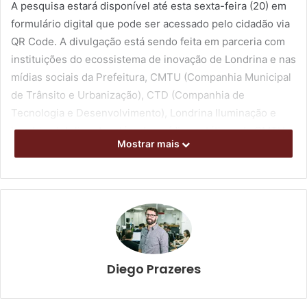
A pesquisa estará disponível até esta sexta-feira (20) em
formulário digital que pode ser acessado pelo cidadão via
QR Code. A divulgação está sendo feita em parceria com
instituições do ecossistema de inovação de Londrina e nas
mídias sociais da Prefeitura, CMTU (Companhia Municipal
de Trânsito e Urbanização), CTD (Companhia de
Tecnologia e Desenvolvimento), Londrina Iluminação e
Londrina Inteligente, além das mídias estáticas da CMTU,
Mostrar mais
como os circuitos de TV no interior dos ônibus do
transporte coletivo e nos terminais urbanos. A Secretaria
Municipal de Trabalho, Emprego e Renda também está
divulgando o material para os cidadãos atendidos pela
pasta. O preenchimento do formulário é bastante simples,
de modo a facilitar a participação popular.
Diego Prazeres