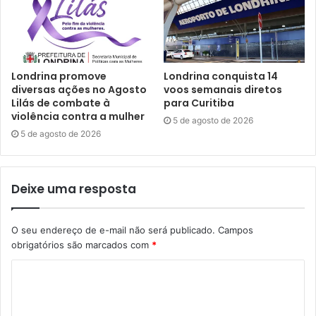
focarmos no que realmente importa para o cidadão. Se o
que a gente fizer não melhorar o dia a dia não vamos
transformar Londrina em uma cidade realmente inteligente
porque o cidadão vai continuar com as mesmas
Londrina promove
Londrina conquista 14
dificuldades”.
diversas ações no Agosto
voos semanais diretos
Lilás de combate à
para Curitiba
violência contra a mulher
Na avaliação do presidente da Cohab-LD, Luciano Godoi,
5 de agosto de 2026
5 de agosto de 2026
não é possível promover políticas públicas eficientes sem
que que se tenham dados e informações fornecidos pela
própria população. “Os dados e as informações, incluindo
Deixe uma resposta
estatísticas oficiais, são cruciais para a implantação de
políticas públicas eficazes”, disse.
O seu endereço de e-mail não será publicado.
Campos
obrigatórios são marcados com
*
“Nosso compromisso é implementar soluções inovadoras
que contribuam para melhorar a qualidade de vida, a
eficiência nos serviços públicos e a sustentabilidade
ambiental, e para isso precisamos da colaboração do