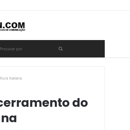
ura italiana
ncerramento do
ana