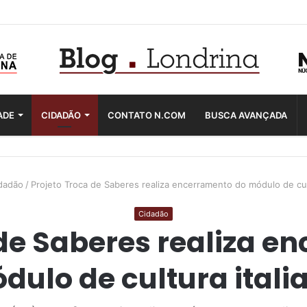
ADE
CIDADÃO
CONTATO N.COM
BUSCA AVANÇADA
dadão
/
Projeto Troca de Saberes realiza encerramento do módulo de cult
Cidadão
 de Saberes realiza e
dulo de cultura itali