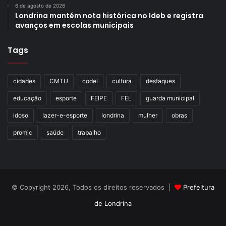
6 de agosto de 2026
Londrina mantém nota histórica no Ideb e registra
avanços em escolas municipais
Tags
cidades
CMTU
codel
cultura
destaques
educação
esporte
FEIPE
FEL
guarda municipal
idoso
lazer-e-esporte
londrina
mulher
obras
Foto: Thiago Paes / N.Com
promic
saúde
trabalho
Para o deputado estadual Tercílio Turini, o prefeito Tiago
Amaral tem uma conjuntura favorável para captar
investimentos relevantes e marcar seu nome na história
de Londrina. “Consigo vislumbrar essa cidade crescendo e
© Copyright 2026, Todos os direitos reservados |
Prefeitura
prosperando, dando um salto enorme para o futuro com
de Londrina
excelentes realizações. Esse movimento que se inicia, de
Criação de Sites TTG Sistemas