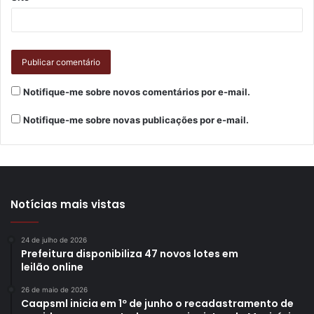
autoridades”, adiantou.
Notifique-me sobre novos comentários por e-mail.
Notifique-me sobre novas publicações por e-mail.
Notícias mais vistas
24 de julho de 2026
Foto: Thiago Paes / N.Com
Prefeitura disponibiliza 47 novos lotes em
leilão online
O secretário das Cidades do Paraná, Guto Silva, sublinhou
26 de maio de 2026
que Londrina vai experimentar um crescimento
Caapsml inicia em 1º de junho o recadastramento de