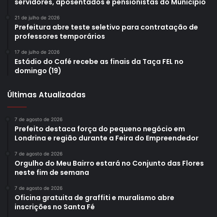
servidores, aposentados e pensionistas do Município
vertiginoso e será transformada pela nova gestão
municipal com apoio financeiro e logístico do governo
21 de julho de 2026
Prefeitura abre teste seletivo para contratação de
estadual. “Acredito firmemente que essa será a maior
professores temporários
parceria de recursos da área urbana na história de
Londrina, entre Prefeitura de Estado, à altura do que essa
17 de julho de 2026
Estádio do Café recebe as finais da Taça FEL no
cidade merece. Estamos empenhando investimentos em
domingo (19)
todo o Paraná e Londrina, por sua imponência e
importância estratégica, precisa estar bem para o estado
Últimas Atualizadas
avançar com qualidade. O governador e nós todos
estamos entusiasmados para executar várias obras
7 de agosto de 2026
Prefeito destaca força do pequeno negócio em
grandiosas que irão alavancar Londrina. Dentre vários
Londrina e região durante a Feira do Empreendedor
projetos, posso adiantar apenas que um deles está sendo
desenhado e tem potencial para mudar a cara da cidade e
7 de agosto de 2026
Orgulho do Meu Bairro estará no Conjunto das Flores
ser um dos maiores em mobilidade da história de
neste fim de semana
Londrina”, expressou.
7 de agosto de 2026
Oficina gratuita de graffiti e muralismo abre
inscrições no Santa Fé