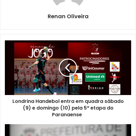
Renan Oliveira
Foto: Emerson Dias / N.Com
Londrina Handebol entra em quadra sábado
Na ocasião, o prefeito Tiago Amaral ainda entregou a Guto
(9) e domingo (10) pela 5ª etapa do
Paranaense
Silva um projeto de modernização do Autódromo
Internacional Ayrton Senna, com investimentos
desenhados na ordem de R$ 18 milhões. A proposta, a ser