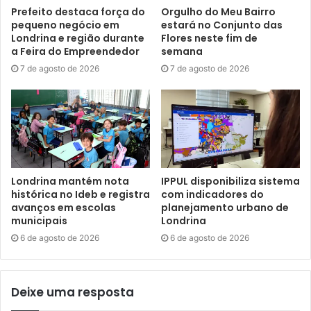
Prefeito destaca força do
Orgulho do Meu Bairro
pequeno negócio em
estará no Conjunto das
Londrina e região durante
Flores neste fim de
a Feira do Empreendedor
semana
7 de agosto de 2026
7 de agosto de 2026
Foto: Emerson Dias / N.Com
O prefeito Tiago Amaral garantiu que o poder público
municipal, com o suporte de fortes parceiros, está
agarrando grandes oportunidades para proporcionar
progresso a Londrina, tendo o governo estadual lado a
Londrina mantém nota
IPPUL disponibiliza sistema
lado enquanto polo catalisador de desenvolvimento. “Essa
histórica no Ideb e registra
com indicadores do
sinergia com o governo do Paraná, com o secretário Guto
avanços em escolas
planejamento urbano de
municipais
Londrina
Silva e o governador Ratinho Junior é fundamental para
6 de agosto de 2026
6 de agosto de 2026
consolidarmos nossos planos, que envolvem enormes
esforços administrativos e políticos. Temos a missão de
fazer Londrina gigante novamente, sendo protagonista
Deixe uma resposta
para a solução dos problemas e desafios em todas as