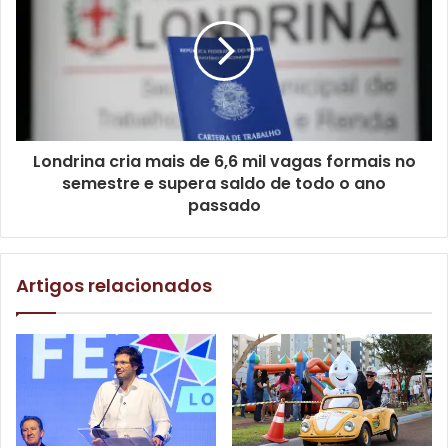
avaliada pelo Estado, contempla melhorias diversas no
completo, incluindo renovação da pista, boxes,
arquibancadas, espaço de eventos e outros ambientes.
Outras demandas tratadas internamente durante a reunião
serão anunciadas oficialmente, em breve, junto ao
Londrina cria mais de 6,6 mil vagas formais no
governador do Paraná, Ratinho Junior. A expectativa é que
semestre e supera saldo de todo o ano
sejam divulgadas obras de grande porte e com valores
passado
vultosos para beneficiar e impactar Londrina nas áreas
urbana e rural.
Artigos relacionados