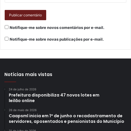
Gostei
Etiquetas
Alma Brasil
Cine Cequinha
cinema
cultura
filmes
Ilha das Flores
Jorge Furtado
O Filme
promic
saneamento-basico
sessão de cinema
Vila cultural
Notifique-me sobre novos comentários por e-mail.
Vila Cultural Alma Brasil
Notifique-me sobre novas publicações por e-mail.
Notícias mais vistas
24 de julho de 2026
Prefeitura disponibiliza 47 novos lotes em
leilão online
26 de maio de 2026
Caapsml inicia em 1º de junho o recadastramento de
servidores, aposentados e pensionistas do Município
21 de julho de 2026