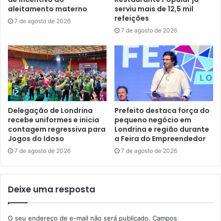
exibição na Alma Brasil, trazer dois filmes tão marcantes
aleitamento materno
serviu mais de 12,5 mil
da cinematografia nacional”, complementou Camilo.
refeições
7 de agosto de 2026
7 de agosto de 2026
A programadora de comunicação da Vila Cultural Alma
Brasil, Naná Souza, afirmou que realizar projetos na vila é
importante para a ocupação do espaço e lembrou que, no
ano passado, a Alma recebeu um cineclube e o Coletivo
de Cinema Negro de Londrina (Cocine) durante todo o
ano. “Essa parceria agregou ao espaço, trazendo pessoas
Delegação de Londrina
Prefeito destaca força do
que muitas vezes não o conheciam e ampliando a
recebe uniformes e inicia
pequeno negócio em
contagem regressiva para
Londrina e região durante
visibilidade de nossa atuação com a cultura popular. Isso é
Jogos do Idoso
a Feira do Empreendedor
importante tanto para a manutenção do espaço quanto
7 de agosto de 2026
7 de agosto de 2026
para o reconhecimento de sua função pública em
Londrina, além de fortalecer a ocupação cultural”, disse.
Deixe uma resposta
Souza complementou que os cineclubes realizados na
Alma Brasil têm um alinhamento temático com as
O seu endereço de e-mail não será publicado.
Campos
propostas do espaço e com a ideia de perpetuar e manter