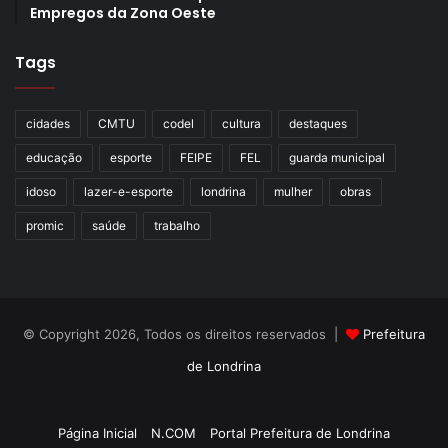
Empregos da Zona Oeste
Tags
cidades
CMTU
codel
cultura
destaques
educação
esporte
FEIPE
FEL
guarda municipal
idoso
lazer-e-esporte
londrina
mulher
obras
promic
saúde
trabalho
© Copyright 2026, Todos os direitos reservados |
Prefeitura
de Londrina
Criação de Sites TTG Sistemas
Página Inicial
N.COM
Portal Prefeitura de Londrina