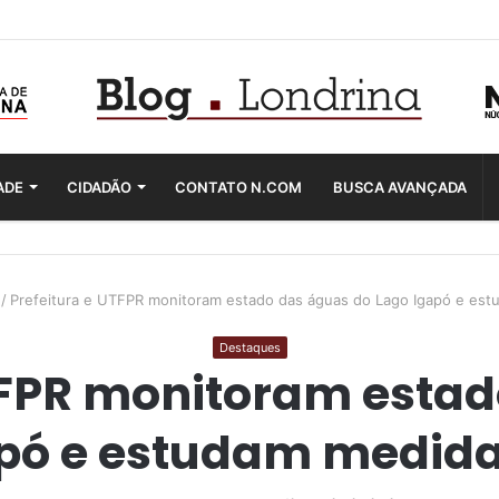
ADE
CIDADÃO
CONTATO N.COM
BUSCA AVANÇADA
/
Prefeitura e UTFPR monitoram estado das águas do Lago Igapó e est
Destaques
TFPR monitoram esta
pó e estudam medida