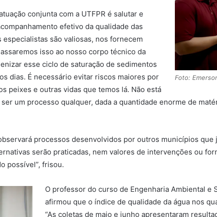
e atuação conjunta com a UTFPR é salutar e
m acompanhamento efetivo da qualidade das
s especialistas são valiosas, nos fornecem
Passaremos isso ao nosso corpo técnico da
enizar esse ciclo de saturação de sedimentos
 dias. É necessário evitar riscos maiores por
Foto: Emerso
os peixes e outras vidas que temos lá. Não está
ser um processo qualquer, dada a quantidade enorme de matéri
servará processos desenvolvidos por outros municípios que j
rnativas serão praticadas, nem valores de intervenções ou for
o possível”, frisou.
O professor do curso de Engenharia Ambiental e S
afirmou que o índice de qualidade da água nos qu
“As coletas de maio e junho apresentaram resulta