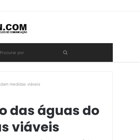
udam medidas viáveis
do das águas do
s viáveis