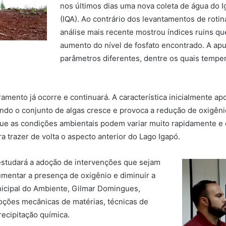
nos últimos dias uma nova coleta de água do 
(IQA). Ao contrário dos levantamentos de roti
análise mais recente mostrou índices ruins q
aumento do nível de fosfato encontrado. A ap
parâmetros diferentes, dentre os quais temper
mento já ocorre e continuará. A característica inicialmente a
ndo o conjunto de algas cresce e provoca a redução de oxigênio
ue as condições ambientais podem variar muito rapidamente e q
a trazer de volta o aspecto anterior do Lago Igapó.
 estudará a adoção de intervenções que sejam
umentar a presença de oxigênio e diminuir a
unicipal do Ambiente, Gilmar Domingues,
ções mecânicas de matérias, técnicas de
ecipitação química.