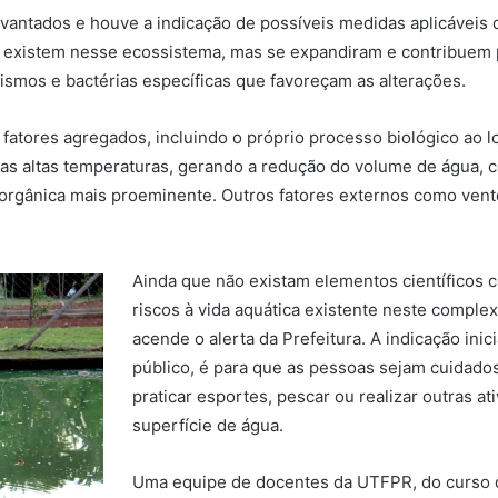
vantados e houve a indicação de possíveis medidas aplicáveis 
á existem nesse ecossistema, mas se expandiram e contribuem pa
ismos e bactérias específicas que favoreçam as alterações.
fatores agregados, incluindo o próprio processo biológico ao 
as altas temperaturas, gerando a redução do volume de água, co
a orgânica mais proeminente. Outros fatores externos como ve
Ainda que não existam elementos científicos c
riscos à vida aquática existente neste complex
acende o alerta da Prefeitura. A indicação inic
público, é para que as pessoas sejam cuidados
praticar esportes, pescar ou realizar outras a
superfície de água.
Uma equipe de docentes da UTFPR, do curso de