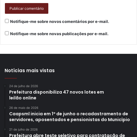
9h às 17h – Arrecadação de leite nas secretarias
Notifique-me sobre novos comentários por e-mail.
municipais pelos servidores da SMAA para destinação às
entidades filantrópicas Lar Maria Tereza, Fundação
Notifique-me sobre novas publicações por e-mail.
Tamarozzi, ONG Viver e Ilece.
Às 10h e às 14h30 – Quartas criativas: contação de
histórias e oficinas sobre Alimentação Saudável – Renata
Suzue. Biblioteca Pública Municipal de Londrina (Avenida
Notícias mais vistas
Rio de Janeiro, 413).
24 de julho de 2026
Prefeitura disponibiliza 47 novos lotes em
leilão online
26 de maio de 2026
Quinta-feira – 16/10
Caapsml inicia em 1º de junho o recadastramento de
servidores, aposentados e pensionistas do Município
9h às 11h – Vivência “Sabores de ler, brincar, explorar e
21 de julho de 2026
sentir” – piquenique sustentável com literatura – Prof.
Prefeitura abre teste seletivo para contratação de