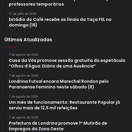
Valdir (SME). CMEI Marisa Arruda dos Santos (Rua Salim
professores temporários
Sahão, 777).
17 de julho de 2026
Estádio do Café recebe as finais da Taça FEL no
domingo (19)
9h às 11h – Palestra: “Reutilização de Alimentos” +
distribuição de mudas (Sema). Servidora aposentada Maria
Últimas Atualizadas
Inês Passini (SMAA). CCI Norte (Rua Luís Brugin, 570).
7 de agosto de 2026
14h às 16h – Palestra: “Reutilização de Alimentos” +
Casa da Vila promove sessão gratuita do espetáculo
distribuição de mudas (Sema). Servidora aposentada Maria
“Olhos d’Água: Diário de uma Ausência”
Inês Passini (SMAA). CCI Oeste (Rua Serra Pedra Selada,
7 de agosto de 2026
111).
Londrina Futsal encara Marechal Rondon pelo
Paranaense Feminino neste sábado (8)
7 de agosto de 2026
Um mês de funcionamento: Restaurante Popular já
serviu mais de 12,5 mil refeições
Sexta-feira – 17/10
7 de agosto de 2026
Prefeitura de Londrina promove 1º Mutirão de
10h – Contação de história: “Histórias que alimentam”.
Empregos da Zona Oeste