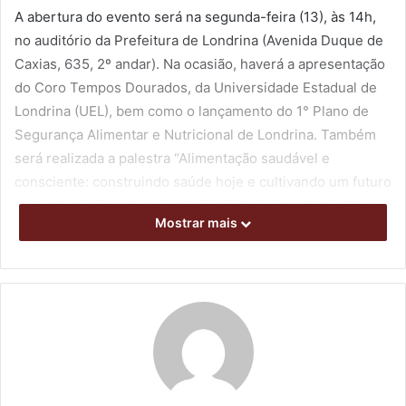
A abertura do evento será na segunda-feira (13), às 14h,
no auditório da Prefeitura de Londrina (Avenida Duque de
Caxias, 635, 2º andar). Na ocasião, haverá a apresentação
do Coro Tempos Dourados, da Universidade Estadual de
Londrina (UEL), bem como o lançamento do 1° Plano de
Segurança Alimentar e Nutricional de Londrina. Também
será realizada a palestra “Alimentação saudável e
consciente: construindo saúde hoje e cultivando um futuro
melhor”, ministrada pela nutricionista Juliana Thais Alves
Mostrar mais
Lopes Werner, da Secretaria Municipal de Saúde (SMS).
No mesmo dia, das 11h às 17h, a área em frente à sede da
Prefeitura recebe a 2ª Feira Agriurbana, com a presença
dos beneficiários das hortas comunitárias de Londrina.
Também participarão as agricultoras do projeto Sacolas
Camponesas, do Assentamento Eli Vive, que tem parceria
do Programa Municipal de Economia Solidária, da