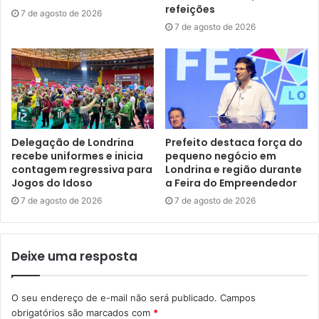
refeições
7 de agosto de 2026
7 de agosto de 2026
Programação completa
Segunda-feira – 13/10
14h – Abertura oficial – Auditório da PML (2° Andar)
Delegação de Londrina
Prefeito destaca força do
Coro Tempos Dourados (UEL)
recebe uniformes e inicia
pequeno negócio em
contagem regressiva para
Londrina e região durante
Lançamento do 1° Plano de Segurança Alimentar e
Jogos do Idoso
a Feira do Empreendedor
Nutricional de Londrina
7 de agosto de 2026
7 de agosto de 2026
Palestra: “Alimentação saudável e consciente: construindo
saúde hoje e cultivando um futuro melhor” – Nutricionista
Deixe uma resposta
Juliana Thais Alves Lopes Werner (SMS)
O seu endereço de e-mail não será publicado.
Campos
11h às 17h – 2° Feira Agriurbana em frente à sede da
obrigatórios são marcados com
*