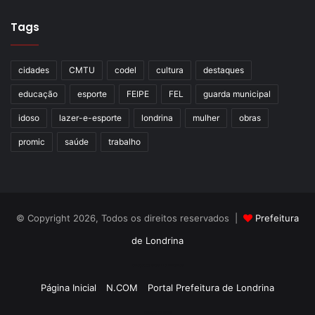
Tags
cidades
CMTU
codel
cultura
destaques
educação
esporte
FEIPE
FEL
guarda municipal
idoso
lazer-e-esporte
londrina
mulher
obras
promic
saúde
trabalho
© Copyright 2026, Todos os direitos reservados |
Prefeitura
de Londrina
Criação de Sites TTG Sistemas
Página Inicial
N.COM
Portal Prefeitura de Londrina
Criação de Sites