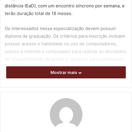
distância (EaD), com um encontro síncrono por semana, e
terão duração total de 18 meses.
Os interessados nessa especialização devem possuir
diploma de graduação. Os critérios para inscrição incluem
possuir acesso e habilidade no uso de computadores,
acesso à internet e computador para realizar as atividades,
ter disponibilidade de tempo e recursos para comparecer
nos encontros síncronos com as câmeras abertas. Esses
Mostrar mais
encontros estão programados para toda quarta-feira, das
19h às 21h.