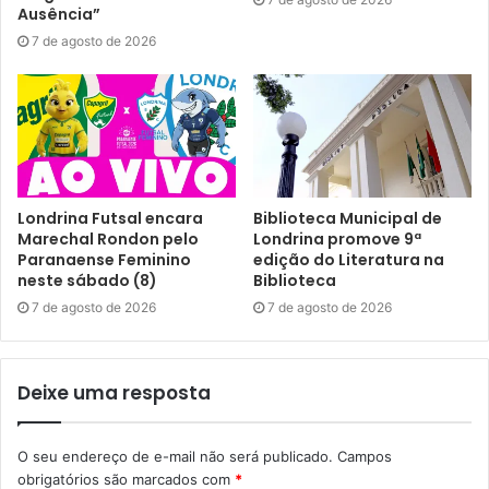
Ausência”
dará por análise de currículo ou por sorteio público de
7 de agosto de 2026
vagas. E o resultado final do processo seletivo está
previsto para divulgação no dia 19 de novembro. Em caso
de dúvidas, os candidatos podem entrar em contato pelo
e-mail
esp.eadnaept.uab.ead@ifpr.edu.br
.
O polo UAB em Londrina é fruto de um Termo de
Colaboração firmado entre a Prefeitura de Londrina, por
Londrina Futsal encara
Biblioteca Municipal de
Marechal Rondon pelo
Londrina promove 9ª
meio da Escola de Governo (EGL) da Secretaria Municipal
Paranaense Feminino
edição do Literatura na
de Governo, e a Coordenação de Aperfeiçoamento de
neste sábado (8)
Biblioteca
Pessoal de Nível Superior (CAPES) do Ministério da
7 de agosto de 2026
7 de agosto de 2026
Educação, com o objetivo de garantir o apoio acadêmico,
tecnológico e administrativo às atividades de ensino-
aprendizagem.
Deixe uma resposta
O seu endereço de e-mail não será publicado.
Campos
obrigatórios são marcados com
*