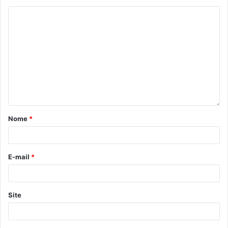
Gostei
Etiquetas
escola de governo
especialização
governo
inscrições abertas
Instituto Federal do Paraná
Lato Sensu
polo UAB Londrina
pós-graduação
UAB
Nome
*
E-mail
*
Site