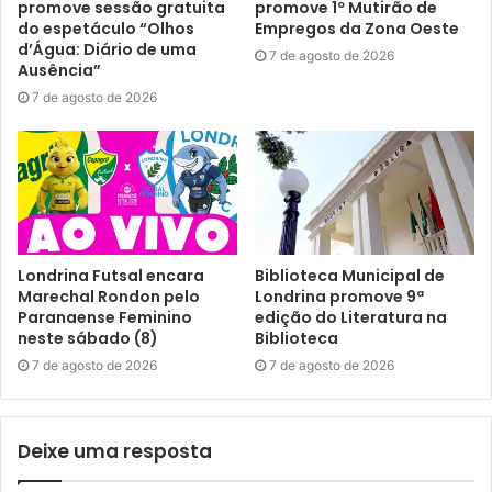
promove sessão gratuita
promove 1º Mutirão de
Conferência Municipal –
A Conferência Municipal dos
do espetáculo “Olhos
Empregos da Zona Oeste
d’Água: Diário de uma
Direitos da Pessoa com Deficiência terá como tema
7 de agosto de 2026
Ausência”
central “Os Direitos da Pessoa com Deficiência e a
7 de agosto de 2026
Importância do Conselho Municipal na Garantia da
Cidadania”. O encontro pretende sensibilizar a sociedade
sobre o papel do CMDPD como instância de controle
social e fortalecimento das políticas públicas, além de
debater e propor ações voltadas à inclusão, acessibilidade
e garantia de direitos para as pessoas com deficiência.
Londrina Futsal encara
Biblioteca Municipal de
Marechal Rondon pelo
Londrina promove 9ª
Texto: Thiago Paes, sob supervisão dos jornalistas do
Paranaense Feminino
edição do Literatura na
Núcleo de Comunicação (N.Com) da Prefeitura de
neste sábado (8)
Biblioteca
Londrina.
7 de agosto de 2026
7 de agosto de 2026
Deixe uma resposta