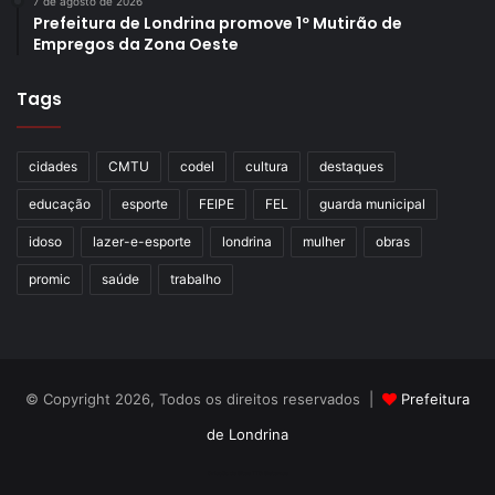
7 de agosto de 2026
Prefeitura de Londrina promove 1º Mutirão de
Empregos da Zona Oeste
Tags
cidades
CMTU
codel
cultura
destaques
educação
esporte
FEIPE
FEL
guarda municipal
idoso
lazer-e-esporte
londrina
mulher
obras
promic
saúde
trabalho
© Copyright 2026, Todos os direitos reservados |
Prefeitura
de Londrina
Criação de Sites TTG Sistemas