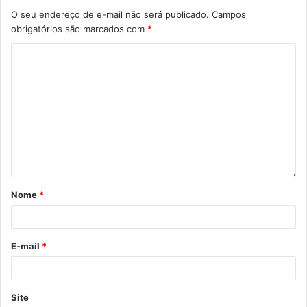
Gostei
O seu endereço de e-mail não será publicado.
Campos
Etiquetas
CMDPD
CMEI Valéria Veronesi
obrigatórios são marcados com
*
Conferência Municipal dos Direitos da Pessoa com Deficiência
direitos da pessoa com deficiência
PCD
Plano Municipal dos Direitos da Pessoa com Deficiência
pré-conferência
Nome
*
E-mail
*
Site