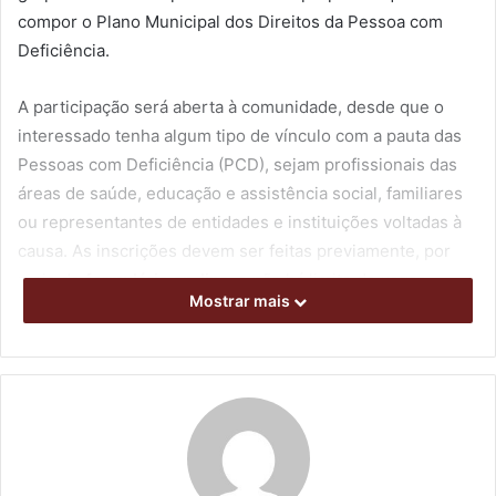
compor o Plano Municipal dos Direitos da Pessoa com
Deficiência.
A participação será aberta à comunidade, desde que o
interessado tenha algum tipo de vínculo com a pauta das
Pessoas com Deficiência (PCD), sejam profissionais das
áreas de saúde, educação e assistência social, familiares
ou representantes de entidades e instituições voltadas à
causa. As inscrições devem ser feitas previamente, por
meio de
formulário on-line
, e não há limite de vagas.
Mostrar mais
De acordo com a presidente do Conselho Municipal dos
Direitos da Pessoa com Deficiência (CMDPD), Adrielly
Ganeo, a proposta da pré-conferência é garantir ampla
representatividade na construção das diretrizes
municipais. “Toda a comunidade vai poder participar da
elaboração deste Plano Municipal. Nós estaremos