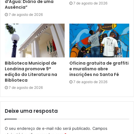
d’Água: Diário de uma
Preparação à Aposentadoria (PPA), a partir deste ano
7 de agosto de 2026
Ausência”
passou a ser coordenado pela Caapsml, em parceria com
7 de agosto de 2026
outras secretarias municipais que compõem a sua
Comissão Organizadora. A assistente social da pasta,
Marcelle Diorio de Souza, explicou que o programa é
organizado em encontros temáticos que abordam
diferentes aspectos da preparação para a aposentadoria.
“Em cada encontro abordamos temas como saúde física e
Biblioteca Municipal de
Oficina gratuita de graffiti
mental, planejamento financeiro e a importância do
Londrina promove 9ª
e muralismo abre
preparo para a aposentadoria. Também trazemos relatos
edição do Literatura na
inscrições no Santa Fé
Biblioteca
de aposentados sobre voluntariado, empreendedorismo e
7 de agosto de 2026
7 de agosto de 2026
outras possibilidades nessa nova fase”, detalhou.
Deixe uma resposta
O seu endereço de e-mail não será publicado.
Campos