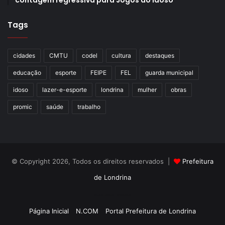
contagem regressiva para Jogos do Idoso
Tags
cidades
CMTU
codel
cultura
destaques
educação
esporte
FEIPE
FEL
guarda municipal
idoso
lazer-e-esporte
londrina
mulher
obras
promic
saúde
trabalho
© Copyright 2026, Todos os direitos reservados |
Prefeitura
de Londrina
Criação de Sites TTG Sistemas
Página Inicial
N.COM
Portal Prefeitura de Londrina