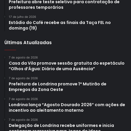
Prefeitura. Mais informações podem ser acessadas
Prefeitura abre teste seletivo para contratação de
professores temporários
também pelo portal, ou por meio dos telefones (43) 3376-
2671 e (43) 3376-2677.
17 de julho de 2026
Estádio do Café recebe as finais da Taça FEL no
domingo (19)
Texto: Clara Chamorro, sob supervisão dos jornalistas do
Núcleo de Comunicação da Prefeitura de Londrina
Últimas Atualizadas
7 de agosto de 2026
Casa da Vila promove sessão gratuita do espetáculo
“Olhos d’Água: Diário de uma Ausência”
Gostei
7 de agosto de 2026
Etiquetas
aposentadoria
auditório
caapsml
palestra
PPTA
Prefeitura de Londrina promove 1º Mutirão de
Empregos da Zona Oeste
programa
Programa de Preparação e Transição à Aposentadoria
relato de vida
servidor municipal
7 de agosto de 2026
Londrina lança “Agosto Dourado 2026” com ações de
incentivo ao aleitamento materno
7 de agosto de 2026
Delegação de Londrina recebe uniformes e inicia