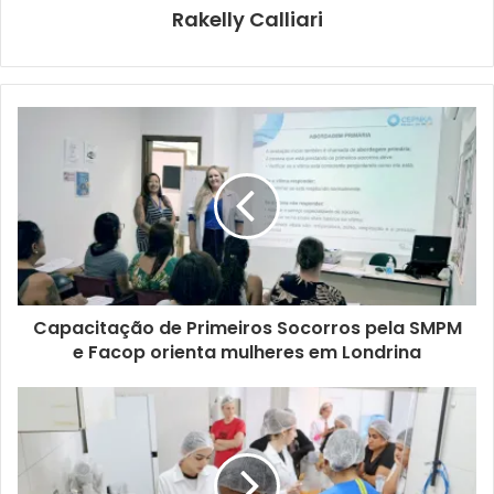
Rakelly Calliari
Técnico Arody Neto. Foto: Julio Sodré /
Assessoria APVE
O elenco do time de base de Londrina tem no comando o
técnico Arody Neto, que também ocupa o cargo na equipe
profissional. Para Neto, a participação da APVE na
competição é uma grande oportunidade e coloca o time
como destaque na categoria.
“Isso nos credencia como referência na modalidade,
Capacitação de Primeiros Socorros pela SMPM
principalmente aqui na nossa região. Esperamos
e Facop orienta mulheres em Londrina
representar nossa cidade muito bem, e voltar em outro
nível. É uma oportunidade incrível não apenas para os
atletas, mas também para a comissão técnica”, disse.