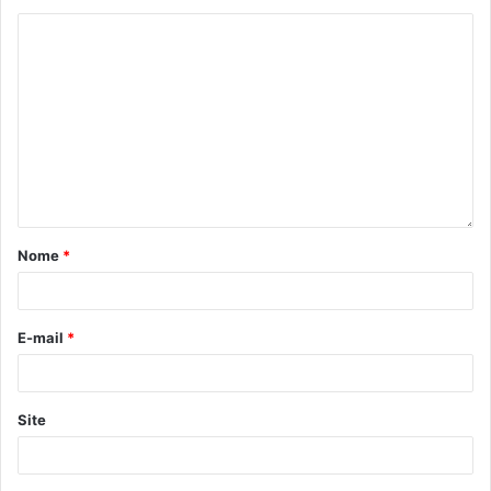
Texto: Rhayssa Fernandes, sob supervisão dos
jornalistas do Núcleo de Comunicação (N.Com) da
Prefeitura de Londrina, com informações da assessoria
–
JSodré Comunicação
Nome
*
Gostei
E-mail
*
Etiquetas
APVE
Basquete
esporte
FEIPE
FEL
Fundação de Esportes de Londrina
Site