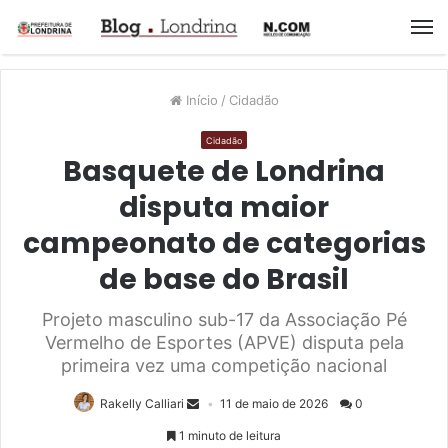
M
Início
/
Cidadão
Cidadão
Basquete de Londrina
disputa maior
campeonato de categorias
de base do Brasil
Projeto masculino sub-17 da Associação Pé
Vermelho de Esportes (APVE) disputa pela
primeira vez uma competição nacional
Rakelly Calliari
11 de maio de 2026
0
1 minuto de leitura