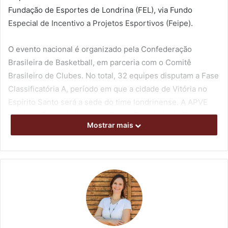
Fundação de Esportes de Londrina (FEL), via Fundo
Especial de Incentivo a Projetos Esportivos (Feipe).
O evento nacional é organizado pela Confederação
Brasileira de Basketball, em parceria com o Comitê
Brasileiro de Clubes.
No total, 32 equipes disputam a Fase
Classificatória A, período em que a cidade de Vitória no
Espírito Santo será a sede do time londrinense. A APVE
Londrina Basketball está no Grupo E, ao lado do Tijuca
Mostrar mais
Tênis Clube (RJ), do Assembleia (PA) e do Vizinhança (DF).