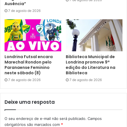
O grupo de trabalho é formado por atletas de 15 a 17 anos
Ausência”
de idade e um dos destaques é o pivô Renato Wallison da
7 de agosto de 2026
Silva, que disputou o CBI Sub-15 pela APVE Londrina
Basketball no ano anterior.
Renato contou sobre as diferenças dos campeonatos que
os jogadores estão acostumados a disputar para um de
nível nacional, como este. “Nas questões físicas e de
Londrina Futsal encara
Biblioteca Municipal de
posicionamento defensivo, o ritmo é outro. Quem disputa
Marechal Rondon pelo
Londrina promove 9ª
um campeonato com esse nível volta com outra leitura de
Paranaense Feminino
edição do Literatura na
neste sábado (8)
Biblioteca
jogo, outra mentalidade e outra percepção. É uma
7 de agosto de 2026
7 de agosto de 2026
oportunidade única para nós”, analisou o jogador.
Deixe uma resposta
O seu endereço de e-mail não será publicado.
Campos
obrigatórios são marcados com
*