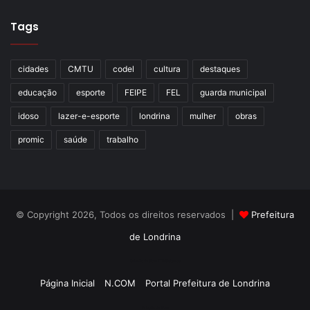
Tags
cidades
CMTU
codel
cultura
destaques
educação
esporte
FEIPE
FEL
guarda municipal
idoso
lazer-e-esporte
londrina
mulher
obras
promic
saúde
trabalho
© Copyright 2026, Todos os direitos reservados |
Prefeitura
de Londrina
Criação de Sites TTG Sistemas
Página Inicial
N.COM
Portal Prefeitura de Londrina
Criação de Sites