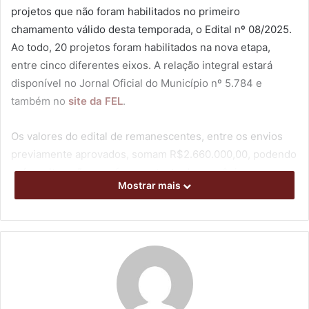
projetos que não foram habilitados no primeiro
chamamento válido desta temporada, o Edital nº 08/2025.
Ao todo, 20 projetos foram habilitados na nova etapa,
entre cinco diferentes eixos. A relação integral estará
disponível no Jornal Oficial do Município nº 5.784 e
também no
site da FEL
.
Os valores do edital de remanescentes, entre os envios
previamente aprovados, somam R$2.660.000,00, podendo
sofrer alterações conforme o tanto de convênios a serem
Mostrar mais
efetivamente firmados. E a projeção de investimento total,
por meio deste, é de R$3.850.000,00 para execução em
2026 e 2027.
Outras 11 entidades tiveram suas propostas inabilitadas,
enquanto a modalidade sumô foi a única a ficar deserta
nessa oportunidade. As tabelas do edital trazem a