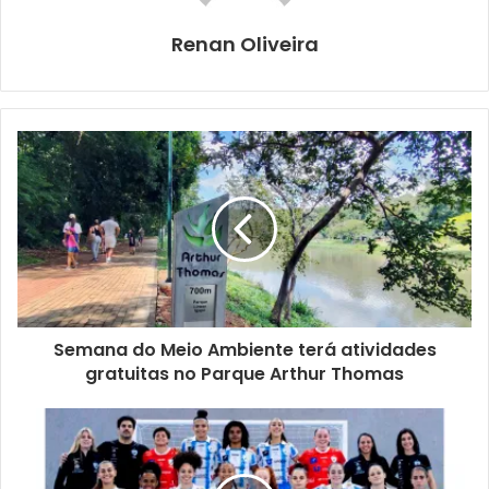
pontuação de todos os projetos inscritos, constando os
valores previstos de repasse financeiro via Feipe.
Renan Oliveira
Semana do Meio Ambiente terá atividades
gratuitas no Parque Arthur Thomas