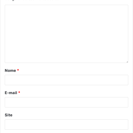
ginástica rítmica, natação e voleibol. O recurso disponível
é de R$760 mil, e pode ser alterado por conta da consulta
jurídica pela qual passa a área do vôlei.
Nome
*
E-mail
*
Site
Foto: Taba Benedicto / CBDV