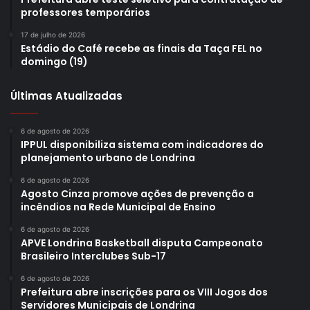
aos critérios estabelecidos pelo Chamamento. A Comissão
professores temporários
Técnica de Elaboração do Edital cuida exclusivamente da
17 de julho de 2026
montagem documental do certame.
Estádio do Café recebe as finais da Taça FEL no
domingo (19)
Inabilitações
– Cabendo recurso, as propostas
Últimas Atualizadas
previamente inabilitadas no Edital nº 02/2026 foram as
modalidades badminton (masculino e feminino, com dois
6 de agosto de 2026
projetos diferentes), bocha, ginástica rítmica, atletismo,
IPPUL disponibiliza sistema com indicadores do
golf, jiu jitsu, halterofilismo, tiro com arco e triathlon.
planejamento urbano de Londrina
6 de agosto de 2026
Investimento em 2026 e 2027
– A Fundação de Esportes
Agosto Cinza promove ações de prevenção a
incêndios na Rede Municipal de Ensino
de Londrina (FEL) viabilizou investimento pelo Feipe, em
2026 e 2027, de aproximadamente R$16,7 milhões. A
6 de agosto de 2026
APVE Londrina Basketball disputa Campeonato
aplicação projetada é de R$8.356.000,00 por ano, entre
Brasileiro Interclubes Sub-17
diferentes editais. Em 2025, o montante repassado foi de
R$ 7.048.000,00.
6 de agosto de 2026
Prefeitura abre inscrições para os VIII Jogos dos
Servidores Municipais de Londrina