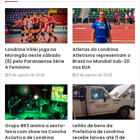
A intervenção traz inúmeros benefícios para os pets:
acaba com o cio das fêmeas, evita crias indesejadas, reduz
o risco de tumores mamários nas fêmeas e tumores nos
testículos em machos, por exemplo. Diminui ainda o risco
de doenças graves como piometra e esporotricose, evita
transmissões de doenças como o TVT (Tumor Venéreo)
Londrina Vôlei joga no
Atletas do Londrina
nos cães e FIV/ FELV nos gatos, reduz fugas atrás de
Moringão neste sábado
Atletismo representam o
fêmeas no cio, urina para marcar território e brigas. Além
(8) pelo Paranaense Série
Brasil no Mundial Sub-20
A Feminino
nos EUA
disso, aumenta o tempo de vida saudável dos animais.
6 de agosto de 2026
5 de agosto de 2026
Gostei
Etiquetas
animais
Castra+Paraná
castração
CMTU
PET
programa
Grupo BR3 anima a sexta-
Leilão de bens da
feira com show na Concha
Prefeitura de Londrina
Acústica de Londrina
recebe lances até 11 de