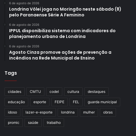
6 de agosto de 2026
Londrina Vôlei joga no Moringão neste sábado (8)
pelo Paranaense Série A Feminino
6 de agosto de 2026
IPPUL disponibiliza sistema com indicadores do
planejamento urbano de Londrina
6 de agosto de 2026
Agosto Cinza promove ações de prevenção a
incêndios na Rede Municipal de Ensino
Tags
cidades
CMTU
codel
cultura
destaques
educação
esporte
FEIPE
FEL
guarda municipal
idoso
lazer-e-esporte
londrina
mulher
obras
promic
saúde
trabalho