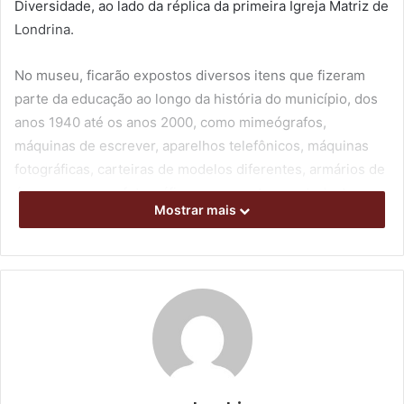
Diversidade, ao lado da réplica da primeira Igreja Matriz de
Londrina.
No museu, ficarão expostos diversos itens que fizeram
parte da educação ao longo da história do município, dos
anos 1940 até os anos 2000, como mimeógrafos,
máquinas de escrever, aparelhos telefônicos, máquinas
fotográficas, carteiras de modelos diferentes, armários de
época e acervos fotográficos que mostram estudantes,
Mostrar mais
escolas e professores de diferentes épocas. Com todos
os itens compondo a cena, o espaço simula uma sala de
aula.
A sede do museu foi construída com madeira oriunda de
duas antigas escolas rurais de Londrina e relembra suas
estruturas – a “Urandy Andrade Correa”, que funcionou de
1968 a 1995, do distrito de Guaravera
e a escola “Monteiro
Lobato”, construída em 1949, entre os distritos Espírito