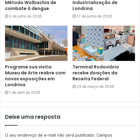
Método Wolbachia de
Industrialização de
por meio de circuitos e de estudos de documentos de
combate à dengue
Londrina
época para que pessoas de todas as idades tenham
3 de julho de 2026
17 de junho de 2026
acesso. O novo espaço apresentará fragmentos e objetos
próprios da história da Educação em Londrina, integrando
campo e cidade”, destacou.
A origem do Museu
Programe sua visita:
Terminal Rodoviário
O projeto do Museu Escolar de Londrina surgiu em 2017 a
Museu de Arte reabre com
recebe doações da
partir da
iniciativa de dois docentes do Departamento de
novas exposições em
Receita Federal
Londrina
Educação da Universidade Estadual de Londrina, Sandra
24 de março de 2026
Regina Oliveira e Tony Honorato, com a ideia
de preservar
1 de abril de 2026
os arquivos relacionados à educação no município,
permitindo que pesquisadores, educadores e o público
Deixe uma resposta
em geral conheçam e compreendam o desenvolvimento
do sistema da educação local ao longo do tempo.
O seu endereço de e-mail não será publicado.
Campos