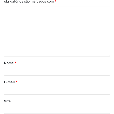
obrigatórios são marcados com
*
Nome
*
Inauguração da Escola Municipal Bento Munhoz da Rocha Neto,
E-mail
*
1976 (imagem do Acervo do Museu Escolar de Londrina)
Os itens que antes eram armazenados
no barracão do
Site
antigo Instituto Brasileiro do Café (IBC), pertencente à
Prefeitura de Londrina
, foram estudados pelos alunos do