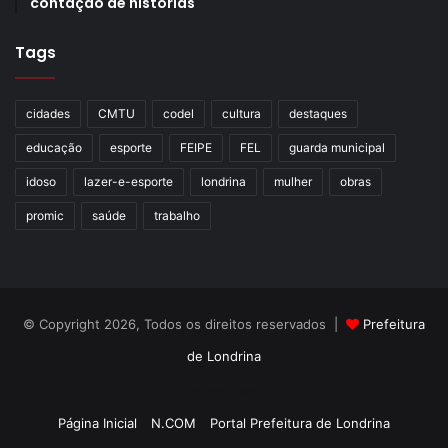
contação de histórias
Tags
cidades
CMTU
codel
cultura
destaques
Merenda na Escola Municipal Anita Garibaldi, 1972 (Acervo do
educação
esporte
FEIPE
FEL
guarda municipal
Museu Escolar de Londrina)
idoso
lazer-e-esporte
londrina
mulher
obras
Para mais informações e agendamentos de visitas, o
promic
saúde
trabalho
contato pode ser feito pelo perfil
@proj.mel
, na rede social
Instagram.
Serviço: Inauguração do Museu Escolar de Londrina
© Copyright 2026, Todos os direitos reservados |
Prefeitura
de Londrina
Sábado, 6 de junho – às 10h
Criação de Sites TTG Sistemas
Endereço:
Calçadão do Campus Universitário, próximo ao
Página Inicial
N.COM
Portal Prefeitura de Londrina
Centro de Estudos Sociais Aplicados (CESA)
– ao lado da