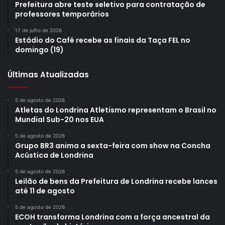
setores. “O museu atua como um “gatilho de memória”
Prefeitura abre teste seletivo para contratação de
professores temporários
para a população local e é resultado de um projeto de dez
anos que integra pesquisa acadêmica, preservação
17 de julho de 2026
Estádio do Café recebe as finais da Taça FEL no
histórica e a extensão universitária”, afirmou.
domingo (19)
O projeto conta ainda com o
site do Museu Escolar de
Últimas Atualizadas
Londrina
, criado para
a comunidade que busca explorar o
passado da educação municipal de forma dinâmica,
5 de agosto de 2026
oferecendo ainda uma diversidade de recursos
Atletas do Londrina Atletismo representam o Brasil no
Mundial Sub-20 nos EUA
educacionais voltados para professores e alunos.
5 de agosto de 2026
Grupo BR3 anima a sexta-feira com show na Concha
Acústica de Londrina
5 de agosto de 2026
Leilão de bens da Prefeitura de Londrina recebe lances
até 11 de agosto
5 de agosto de 2026
ECOH transforma Londrina com a força ancestral da