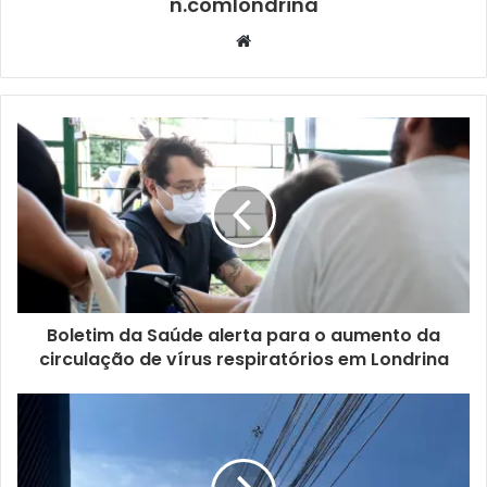
n.comlondrina
Santo e São Luís.
Os pesquisadores, estudantes e
Website
professores do projeto obtiveram a autorização para o
desmanche das escolas a partir de conversas com os
responsáveis pelas edificações e também com a
comunidade local. Após isso, as antigas escolas rurais
tiveram o madeiramento encaminhado para o Sistema de
Arquivos da UEL.
Boletim da Saúde alerta para o aumento da
circulação de vírus respiratórios em Londrina
De acordo com a professora do
Apoio Pedagógico da
Secretaria Municipal de Educação
, Rosemeire Ferreira
Berbert, o espaço não será apenas contemplativo, mas