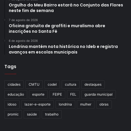
Orgulho do Meu Bairro estará no Conjunto das Flores
neste fim de semana
7 de agosto de 2026
Oficina gratuita de graffiti e muralismo abre
inscrições no Santa Fé
6 de agosto de 2026
Londrina mantém nota histórica no Ideb e registra
avanços em escolas municipais
Tags
cidades
CMTU
codel
cultura
destaques
educação
esporte
FEIPE
FEL
guarda municipal
idoso
lazer-e-esporte
londrina
mulher
obras
promic
saúde
trabalho