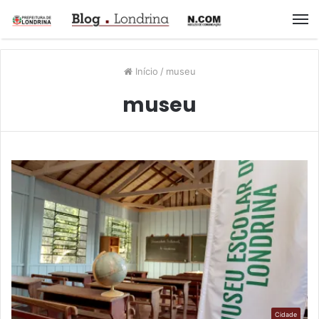
M
Início
/
museu
museu
Cidade